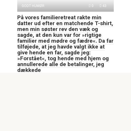
GODT HUMØR
0
43
På vores familieretreat rakte min
datter ud efter en matchende T-shirt,
men min søster rev den væk og
sagde, at den kun var for »rigtige
familier med mødre og fædre«. Da far
tilføjede, at jeg havde valgt ikke at
give hende en far, sagde jeg:
»Forstået«, tog hende med hjem og
annullerede alle de betalinger, jeg
dækkede
Ved vores årlige familiesammenkomst i Lake Harmony i
Pennsylvania rakte min otteårige datter, Lily,
GODT HUMØR
0
233
Klokken 1.47 om natten brød to
betjente min dør op med en
kendelse. »Du er anholdt for
arvesvindel,« sagde de