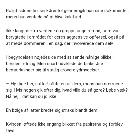
Roligt siddende i sin kørestol gennemgik hun sine dokumenter,
mens hun ventede på at blive kaldt ind.
Ikke langt derfra ventede en gruppe unge mænd, som var
berygtede i området for deres aggressive opførsel, også på
at møde dommeren i en sag, der involverede dem selv.
I begyndelsen nøjedes de med at sende hånlige blikke i
hendes retning. Men snart udviklede de tankeløse
bemærkninger sig til stadig grovere ydmygelser.
— Hør lige her, gutter! råbte en af dem, mens han nærmede
sig. Hvis nogen gik efter dig, hvad ville du så gøre? Løbe væk?
Nå nej… det kan du jo ikke.
En bølge af latter bredte sig straks blandt dem.
Kvinden løftede ikke engang blikket fra papirerne og forblev
tavs.