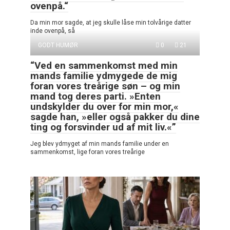
ovenpå.“
Da min mor sagde, at jeg skulle låse min tolvårige datter
inde ovenpå, så
GODT HUMØR
0
21
“Ved en sammenkomst med min
mands familie ydmygede de mig
foran vores treårige søn – og min
mand tog deres parti. »Enten
undskylder du over for min mor,«
sagde han, »eller også pakker du dine
ting og forsvinder ud af mit liv.«”
Jeg blev ydmyget af min mands familie under en
sammenkomst, lige foran vores treårige