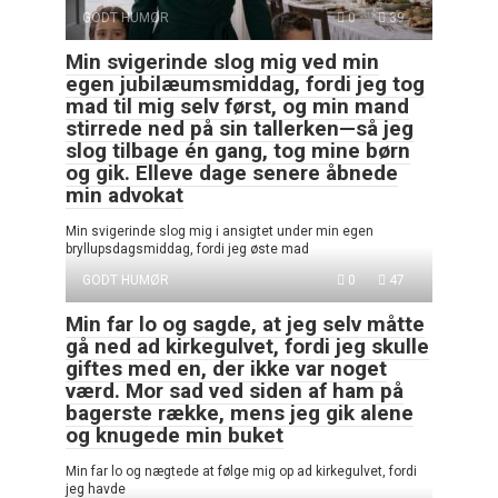
GODT HUMØR
0
39
Min svigerinde slog mig ved min
egen jubilæumsmiddag, fordi jeg tog
mad til mig selv først, og min mand
stirrede ned på sin tallerken—så jeg
slog tilbage én gang, tog mine børn
og gik. Elleve dage senere åbnede
min advokat
Min svigerinde slog mig i ansigtet under min egen
bryllupsdagsmiddag, fordi jeg øste mad
GODT HUMØR
0
47
Min far lo og sagde, at jeg selv måtte
gå ned ad kirkegulvet, fordi jeg skulle
giftes med en, der ikke var noget
værd. Mor sad ved siden af ham på
bagerste række, mens jeg gik alene
og knugede min buket
Min far lo og nægtede at følge mig op ad kirkegulvet, fordi
jeg havde