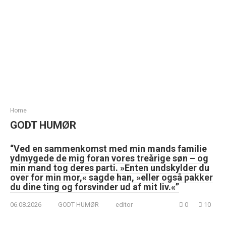
Home
GODT HUMØR
“Ved en sammenkomst med min mands familie
ydmygede de mig foran vores treårige søn – og
min mand tog deres parti. »Enten undskylder du
over for min mor,« sagde han, »eller også pakker
du dine ting og forsvinder ud af mit liv.«”
06.08.2026
GODT HUMØR
editor
0
10