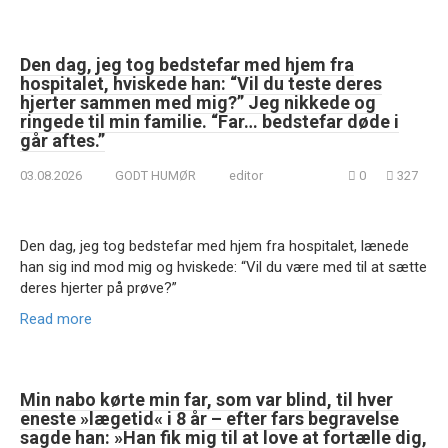
Den dag, jeg tog bedstefar med hjem fra
hospitalet, hviskede han: “Vil du teste deres
hjerter sammen med mig?” Jeg nikkede og
ringede til min familie. “Far… bedstefar døde i
går aftes.”
03.08.2026
GODT HUMØR
editor
0
327
Den dag, jeg tog bedstefar med hjem fra hospitalet, lænede
han sig ind mod mig og hviskede: “Vil du være med til at sætte
deres hjerter på prøve?”
Read more
Min nabo kørte min far, som var blind, til hver
eneste »lægetid« i 8 år – efter fars begravelse
sagde han: »Han fik mig til at love at fortælle dig,