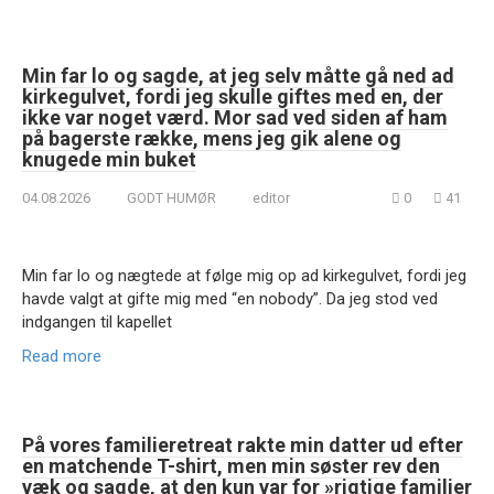
Min far lo og sagde, at jeg selv måtte gå ned ad
kirkegulvet, fordi jeg skulle giftes med en, der
ikke var noget værd. Mor sad ved siden af ham
på bagerste række, mens jeg gik alene og
knugede min buket
04.08.2026
GODT HUMØR
editor
0
41
Min far lo og nægtede at følge mig op ad kirkegulvet, fordi jeg
havde valgt at gifte mig med “en nobody”. Da jeg stod ved
indgangen til kapellet
Read more
På vores familieretreat rakte min datter ud efter
en matchende T-shirt, men min søster rev den
væk og sagde, at den kun var for »rigtige familier