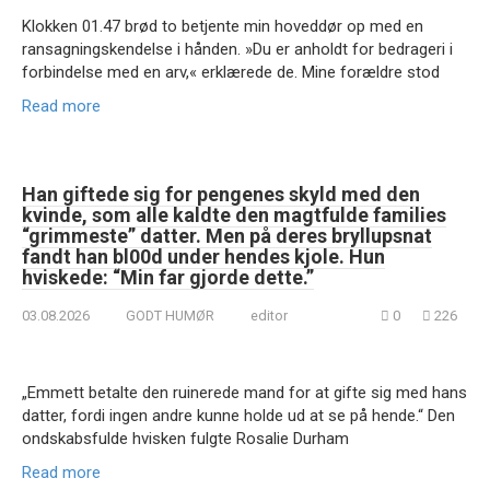
Klokken 01.47 brød to betjente min hoveddør op med en
ransagningskendelse i hånden. »Du er anholdt for bedrageri i
forbindelse med en arv,« erklærede de. Mine forældre stod
Read more
Han giftede sig for pengenes skyld med den
kvinde, som alle kaldte den magtfulde families
“grimmeste” datter. Men på deres bryllupsnat
fandt han bl00d under hendes kjole. Hun
hviskede: “Min far gjorde dette.”
03.08.2026
GODT HUMØR
editor
0
226
„Emmett betalte den ruinerede mand for at gifte sig med hans
datter, fordi ingen andre kunne holde ud at se på hende.“ Den
ondskabsfulde hvisken fulgte Rosalie Durham
Read more