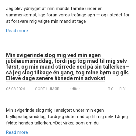
Jeg blev ydmyget af min mands familie under en
sammenkomst, lige foran vores treårige søn — og i stedet for
at forsvare mig valgte min mand at tage
Read more
Min svigerinde slog mig ved min egen
jubilæumsmiddag, fordi jeg tog mad til mig selv
først, og min mand stirrede ned på sin tallerken—
så jeg slog tilbage én gang, tog mine børn og gik.
Elleve dage senere åbnede min advokat
05.08.2026
GODT HUMØR
editor
0
31
Min svigerinde slog mig i ansigtet under min egen
bryllupsdagsmiddag, fordi jeg øste mad op til mig selv, før jeg
fyldte hendes tallerken. »Det virker, som om du
Read more