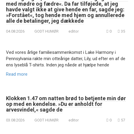
med mødre og fædre«. Da far tilføjede, at jeg
havde valgt ikke at give hende en far, sagde jeg:
»Forstået«, tog hende med hjem og annullerede
alle de betalinger, jeg dækkede
04.08.2026
GODT HUMØR
editor
0
35
Ved vores årlige familiesammenkomst i Lake Harmony i
Pennsylvania rakte min otteårige datter, Lily, ud efter en af de
ens lyseblå T-shirts. Inden jeg nåede at hjælpe hende
Read more
Klokken 1.47 om natten brød to betjente min dør
op med en kendelse. »Du er anholdt for
arvesvindel,« sagde de
03.08.2026
GODT HUMØR
editor
0
57