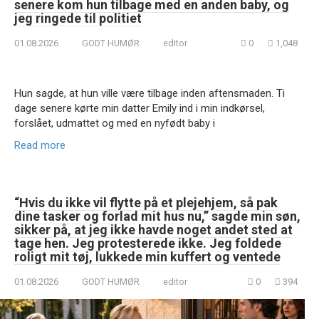
senere kom hun tilbage med en anden baby, og
jeg ringede til politiet
01.08.2026
GODT HUMØR
editor
0
1,048
Hun sagde, at hun ville være tilbage inden aftensmaden. Ti
dage senere kørte min datter Emily ind i min indkørsel,
forslået, udmattet og med en nyfødt baby i
Read more
“Hvis du ikke vil flytte på et plejehjem, så pak
dine tasker og forlad mit hus nu,” sagde min søn,
sikker på, at jeg ikke havde noget andet sted at
tage hen. Jeg protesterede ikke. Jeg foldede
roligt mit tøj, lukkede min kuffert og ventede
01.08.2026
GODT HUMØR
editor
0
394