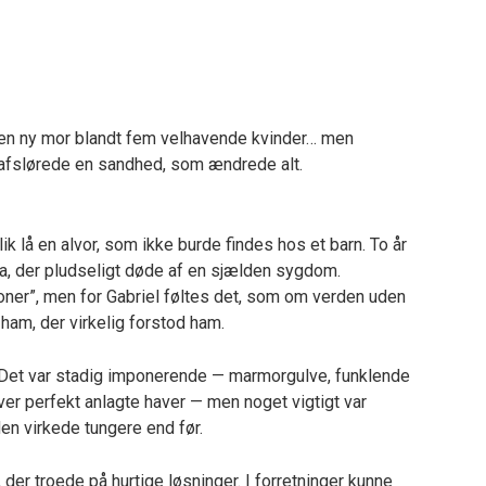
 en ny mor blandt fem velhavende kvinder… men
fslørede en sandhed, som ændrede alt.
ik lå en alvor, som ikke burde findes hos et barn. To år
na, der pludseligt døde af en sjælden sygdom.
ner”, men for Gabriel føltes det, som om verden uden
ham, der virkelig forstod ham.
 Det var stadig imponerende — marmorgulve, funklende
er perfekt anlagte haver — men noget vigtigt var
den virkede tungere end før.
 der troede på hurtige løsninger. I forretninger kunne