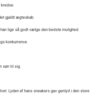
e kredse.
det gjaldt ægteskab.
e han lige så godt vælge den bedste mulighed.
ags konkurrence.
søn til sig.
vet. Lyden af hans sneakers gav genlyd i den store