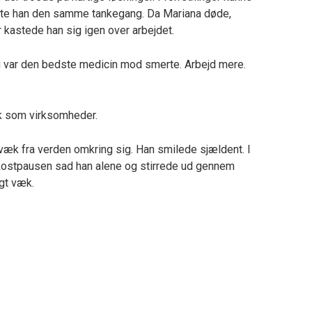
fulgte han den samme tankegang. Da Mariana døde,
r kastede han sig igen over arbejdet.
g var den bedste medicin mod smerte. Arbejd mere.
k som virksomheder.
væk fra verden omkring sig. Han smilede sjældent. I
okostpausen sad han alene og stirrede ud gennem
gt væk.