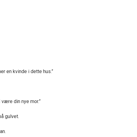
mer en kvinde i dette hus.”
 være din nye mor.”
på gulvet.
an.