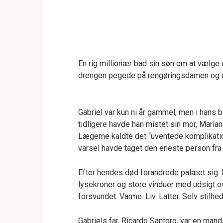
En rig millionær bad sin søn om at vælge
drengen pegede på rengøringsdamen og a
Gabriel var kun ni år gammel, men i hans bl
tidligere havde han mistet sin mor, Maria
Lægerne kaldte det “uventede komplikatio
varsel havde taget den eneste person fra 
Efter hendes død forandrede palæet sig.
lysekroner og store vinduer med udsigt ov
forsvundet. Varme. Liv. Latter. Selv stilhe
Gabriels far, Ricardo Santoro, var en mand,