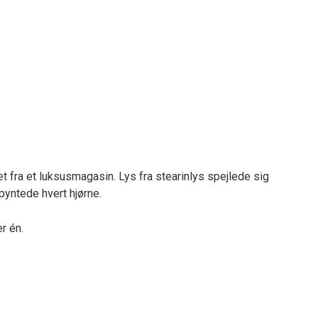
 fra et luksusmagasin. Lys fra stearinlys spejlede sig
pyntede hvert hjørne.
r én.