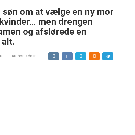
in søn om at vælge en ny mor
 kvinder… men drengen
amen og afslørede en
alt.
R
Author:
admin