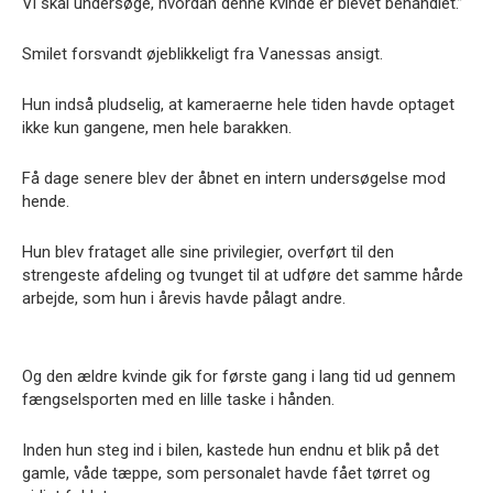
Vi skal undersøge, hvordan denne kvinde er blevet behandlet.”
Smilet forsvandt øjeblikkeligt fra Vanessas ansigt.
Hun indså pludselig, at kameraerne hele tiden havde optaget
ikke kun gangene, men hele barakken.
Få dage senere blev der åbnet en intern undersøgelse mod
hende.
Hun blev frataget alle sine privilegier, overført til den
strengeste afdeling og tvunget til at udføre det samme hårde
arbejde, som hun i årevis havde pålagt andre.
Og den ældre kvinde gik for første gang i lang tid ud gennem
fængselsporten med en lille taske i hånden.
Inden hun steg ind i bilen, kastede hun endnu et blik på det
gamle, våde tæppe, som personalet havde fået tørret og