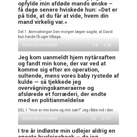
opfylde min afdøde mands ønske –
få dage senere hviskede hun: »Det er
på tide, at du får at vide, hvem din
mand virkelig var.«
Del 1: Anmodningen Den morgen lægen sagde, at David
kun havde få uger tilbage,
POSITIVE HISTORIER
0
30
Jeg kom uanmeldt hjem nytårsaften
og fandt min kone, der var ved at
komme sig efter en operation,
sultende, mens vores baby rystede af
kulde — så tjekkede jeg
overvågningskameraerne og
afslørede et forræderi, der endte
med en politianmeldelse
DEL 1 “Hvor er min kone og min søn?” Jeg råbte ind i den
POSITIVE HISTORIER
0
111
I tre år indløste min udlejer aldrig en
eneste huslejecheck — da jeg