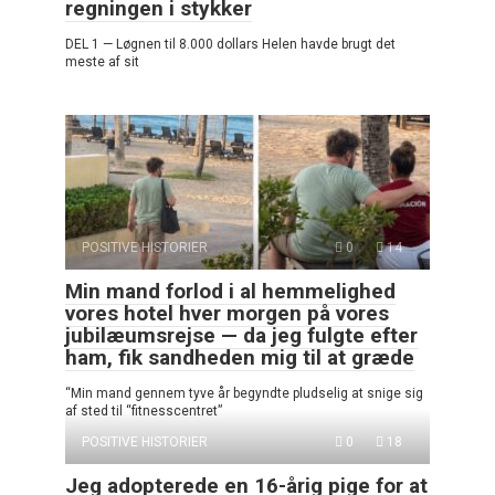
regningen i stykker
DEL 1 — Løgnen til 8.000 dollars Helen havde brugt det
meste af sit
POSITIVE HISTORIER
0
14
Min mand forlod i al hemmelighed
vores hotel hver morgen på vores
jubilæumsrejse — da jeg fulgte efter
ham, fik sandheden mig til at græde
“Min mand gennem tyve år begyndte pludselig at snige sig
af sted til “fitnesscentret”
POSITIVE HISTORIER
0
18
Jeg adopterede en 16-årig pige for at