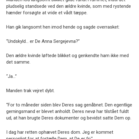
pludselig standsede ved den ældre kvinde, som med rystende
hænder forsøgte at vride et vådt tæppe.
Han gik langsomt hen imod hende og sagde overrasket:
“Undskyld… er De Anna Sergejevna?”
Den ældre kvinde løftede blikket og genkendte ham ikke med
det samme.
“Ja…”
Manden trak vejret dybt.
“For to måneder siden blev Deres sag genåbnet. Den egentlige
gerningsmand er blevet anholdt. Deres nevø har tilstået fuldt
ud, at han brugte Deres dokumenter og bevidst satte Dem op.
I dag har retten ophævet Deres dom. Jeg er kommet
personligt for at fortælle Dem, at De er fri.”