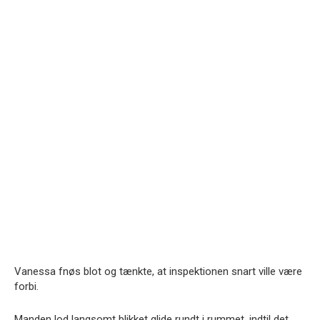
Vanessa fnøs blot og tænkte, at inspektionen snart ville være
forbi.
Manden lod langsomt blikket glide rundt i rummet, indtil det