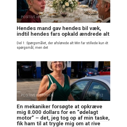
POSITIVE HISTORIER
0
11
Hendes mand gav hendes bil væk,
indtil hendes fars opkald ændrede alt
Del 1: Spørgsmålet, der afslørede alt Min far stillede kun ét
spørgsmål, men det
POSITIVE HISTORIER
0
12
En mekaniker forsøgte at opkræve
mig 8.000 dollars for en “ødelagt
motor” – det, jeg tog op af min taske,
fik ham til at trygle mig om at rive