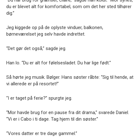
“Du har brug for grænser, Claire,” sagde han koldt. “Mor synes,
du er blevet alt for komfortabel, som om det her sted tilhører
dig.”
Jeg kiggede op på de oplyste vinduer, balkonen,
børneværelset jeg selv havde indrettet.
“Det gør det også,” sagde jeg.
Han lo. “Du er alt for følelsesladet. Du har lige født.”
Så hørte jeg musik. Bølger. Hans søster råbte: “Sig til hende, at
vi allerede er på resortet!”
“I er taget på ferie?” spurgte jeg.
“Mor havde brug for en pause fra dit drama,” svarede Daniel.
“Vi er i Cabo i ti dage. Tag hjem til din søster.”
“Vores datter er tre dage gammel.”