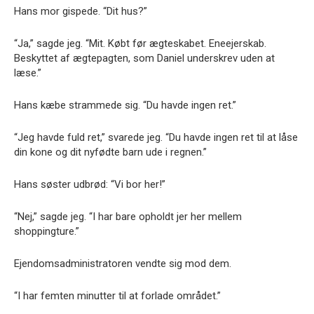
Hans mor gispede. “Dit hus?”
“Ja,” sagde jeg. “Mit. Købt før ægteskabet. Eneejerskab.
Beskyttet af ægtepagten, som Daniel underskrev uden at
læse.”
Hans kæbe strammede sig. “Du havde ingen ret.”
“Jeg havde fuld ret,” svarede jeg. “Du havde ingen ret til at låse
din kone og dit nyfødte barn ude i regnen.”
Hans søster udbrød: “Vi bor her!”
“Nej,” sagde jeg. “I har bare opholdt jer her mellem
shoppingture.”
Ejendomsadministratoren vendte sig mod dem.
“I har femten minutter til at forlade området.”