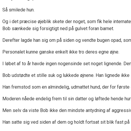
Så smilede hun.
Og i det præcise øjeblik skete der noget, som fik hele internatet 
Bob sænkede sig forsigtigt ned på gulvet foran barnet.
Derefter lagde han sig om på siden og vendte bugen opad, som
Personalet kunne ganske enkelt ikke tro deres egne øjne.
I løbet af to år havde ingen nogensinde set noget lignende. Den 
Bob udstødte et stille suk og lukkede øjnene. Han lignede ikke
Han fremstod som en almindelig, udmattet hund, der for første g
Moderen nåede endelig frem til sin datter og løftede hende hurt
Men selv da viste Bob ikke den mindste antydning af aggressiv
Han satte sig ved siden af dem og holdt fortsat sit blik fast på 