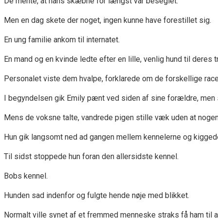
De mente, at hans skæbne for længst var beseglet.
Men en dag skete der noget, ingen kunne have forestillet sig.
En ung familie ankom til internatet.
En mand og en kvinde ledte efter en lille, venlig hund til deres tr
Personalet viste dem hvalpe, forklarede om de forskellige race
I begyndelsen gik Emily pænt ved siden af sine forældre, men
Mens de voksne talte, vandrede pigen stille væk uden at no
Hun gik langsomt ned ad gangen mellem kennelerne og kiggede
Til sidst stoppede hun foran den allersidste kennel.
Bobs kennel.
Hunden sad indenfor og fulgte hende nøje med blikket.
Normalt ville synet af et fremmed menneske straks få ham til at