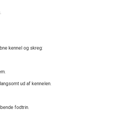
.
bne kennel og skreg:
em.
 langsomt ud af kennelen.
øbende fodtrin.