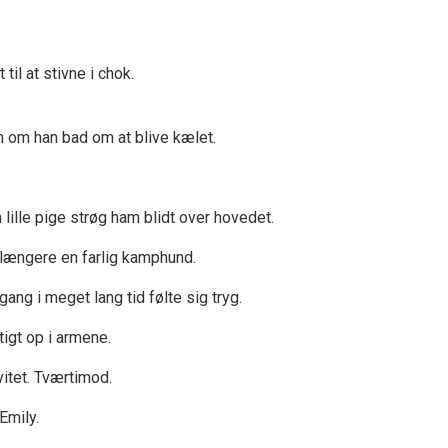
til at stivne i chok.
 om han bad om at blive kælet.
lille pige strøg ham blidt over hovedet.
 længere en farlig kamphund.
ang i meget lang tid følte sig tryg.
igt op i armene.
itet. Tværtimod.
Emily.