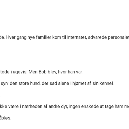
. Hver gang nye familier kom til internatet, advarede personale
ede i ugevis. Men Bob blev, hvor han var.
yn: den store hund, der sad alene i hjørnet af sin kennel.
.
ikke være i nærheden af andre dyr, ingen ønskede at tage ham m
åbløs.