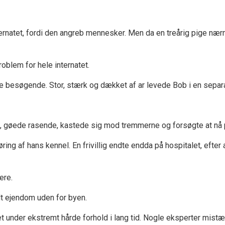
ternatet, fordi den angreb mennesker. Men da en treårig pige nær
roblem for hele internatet.
e besøgende. Stor, stærk og dækket af ar levede Bob i en separa
op, gøede rasende, kastede sig mod tremmerne og forsøgte at n
ng af hans kennel. En frivillig endte endda på hospitalet, efter 
ere.
adt ejendom uden for byen.
t under ekstremt hårde forhold i lang tid. Nogle eksperter mistæ