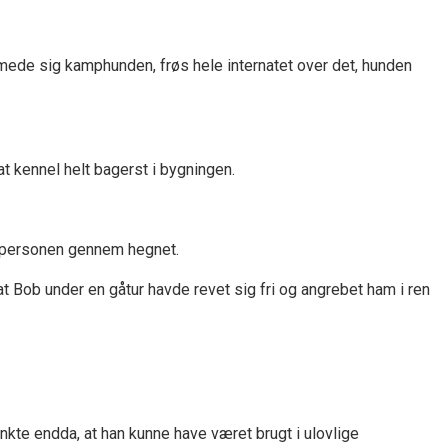
mede sig kamphunden, frøs hele internatet over det, hunden
t kennel helt bagerst i bygningen.
å personen gennem hegnet.
at Bob under en gåtur havde revet sig fri og angrebet ham i ren
nkte endda, at han kunne have været brugt i ulovlige