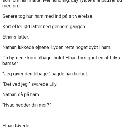
som om han målte hver handling. Lily fyldte alle pauser ud
med ord.
Senere tog hun ham med ind på sit værelse.
Kort efter lød latter ned gennem gangen.
Ethans latter.
Nathan lukkede øjnene. Lyden rørte noget dybt i ham.
Da børnene kom tilbage, holdt Ethan forsigtigt en af Lilys
bamser.
“Jeg giver den tilbage,” sagde han hurtigt.
“Det ved jeg,” svarede Lily.
Nathan så på ham.
“Hvad hedder din mor?”
Ethan tøvede.