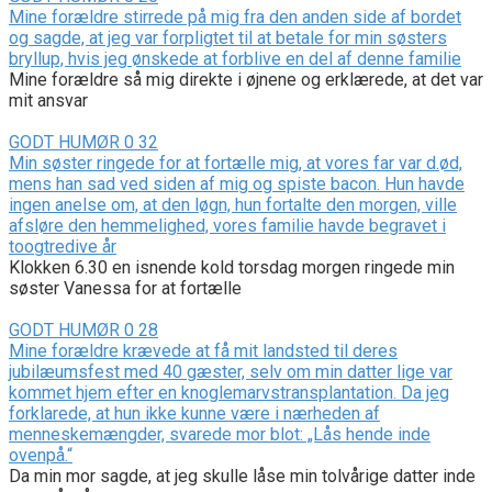
Mine forældre stirrede på mig fra den anden side af bordet
og sagde, at jeg var forpligtet til at betale for min søsters
bryllup, hvis jeg ønskede at forblive en del af denne familie
Mine forældre så mig direkte i øjnene og erklærede, at det var
mit ansvar
GODT HUMØR
0
32
Min søster ringede for at fortælle mig, at vores far var d.ød,
mens han sad ved siden af mig og spiste bacon. Hun havde
ingen anelse om, at den løgn, hun fortalte den morgen, ville
afsløre den hemmelighed, vores familie havde begravet i
toogtredive år
Klokken 6.30 en isnende kold torsdag morgen ringede min
søster Vanessa for at fortælle
GODT HUMØR
0
28
Mine forældre krævede at få mit landsted til deres
jubilæumsfest med 40 gæster, selv om min datter lige var
kommet hjem efter en knoglemarvstransplantation. Da jeg
forklarede, at hun ikke kunne være i nærheden af
menneskemængder, svarede mor blot: „Lås hende inde
ovenpå.“
Da min mor sagde, at jeg skulle låse min tolvårige datter inde