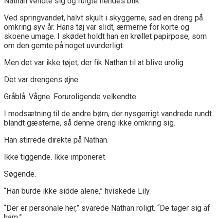
Nathan vendte sig og fulgte hendes blik.
Ved springvandet, halvt skjult i skyggerne, sad en dreng på
omkring syv år. Hans tøj var slidt, ærmerne for korte og
skoene umage. I skødet holdt han en krøllet papirpose, som
om den gemte på noget uvurderligt.
Men det var ikke tøjet, der fik Nathan til at blive urolig.
Det var drengens øjne.
Gråblå. Vågne. Foruroligende velkendte.
I modsætning til de andre børn, der nysgerrigt vandrede rundt
blandt gæsterne, så denne dreng ikke omkring sig.
Han stirrede direkte på Nathan.
Ikke tiggende. Ikke imponeret.
Søgende.
“Han burde ikke sidde alene,” hviskede Lily.
“Der er personale her,” svarede Nathan roligt. “De tager sig af
ham.”