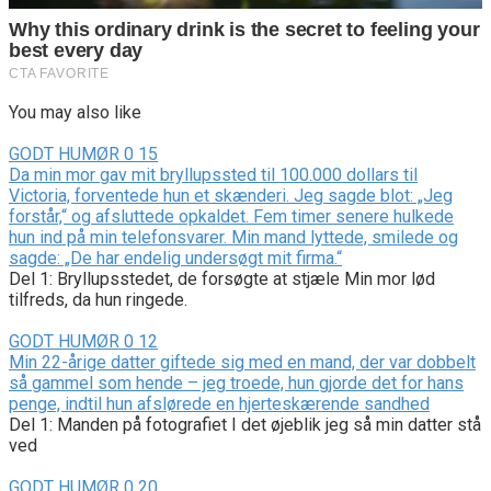
You may also like
GODT HUMØR
0
15
Da min mor gav mit bryllupssted til 100.000 dollars til
Victoria, forventede hun et skænderi. Jeg sagde blot: „Jeg
forstår,“ og afsluttede opkaldet. Fem timer senere hulkede
hun ind på min telefonsvarer. Min mand lyttede, smilede og
sagde: „De har endelig undersøgt mit firma.“
Del 1: Bryllupsstedet, de forsøgte at stjæle Min mor lød
tilfreds, da hun ringede.
GODT HUMØR
0
12
Min 22-årige datter giftede sig med en mand, der var dobbelt
så gammel som hende – jeg troede, hun gjorde det for hans
penge, indtil hun afslørede en hjerteskærende sandhed
Del 1: Manden på fotografiet I det øjeblik jeg så min datter stå
ved
GODT HUMØR
0
20