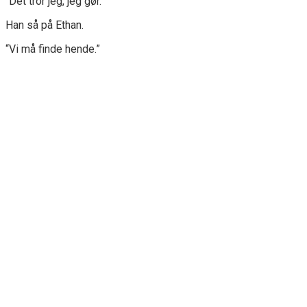
“Det tror jeg, jeg gør.”
Han så på Ethan.
“Vi må finde hende.”