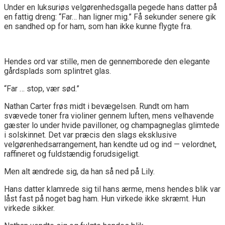
Under en luksuriøs velgørenhedsgalla pegede hans datter på
en fattig dreng: “Far… han ligner mig.” Få sekunder senere gik
en sandhed op for ham, som han ikke kunne flygte fra.
Hendes ord var stille, men de gennemborede den elegante
gårdsplads som splintret glas.
“Far … stop, vær sød.”
Nathan Carter frøs midt i bevægelsen. Rundt om ham
svævede toner fra violiner gennem luften, mens velhavende
gæster lo under hvide pavilloner, og champagneglas glimtede
i solskinnet. Det var præcis den slags eksklusive
velgørenhedsarrangement, han kendte ud og ind — velordnet,
raffineret og fuldstændig forudsigeligt.
Men alt ændrede sig, da han så ned på Lily.
Hans datter klamrede sig til hans ærme, mens hendes blik var
låst fast på noget bag ham. Hun virkede ikke skræmt. Hun
virkede sikker.