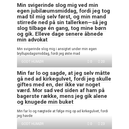
Min svigerinde slog mig ved min
egen jubilæumsmiddag, fordi jeg tog
mad til mig selv først, og min mand
stirrede ned på sin tallerken—så jeg
slog tilbage én gang, tog mine børn
og gik. Elleve dage senere åbnede
min advokat
Min svigerinde slog mig i ansigtet under min egen
bryllupsdagsmiddag, fordi jeg øste mad
GODT HUMØR
0
20
Min far lo og sagde, at jeg selv måtte
gå ned ad kirkegulvet, fordi jeg skulle
giftes med en, der ikke var noget
værd. Mor sad ved siden af ham på
bagerste række, mens jeg gik alene
og knugede min buket
Min far lo og nægtede at følge mig op ad kirkegulvet, fordi
jeg havde
GODT HUMØR
0
23