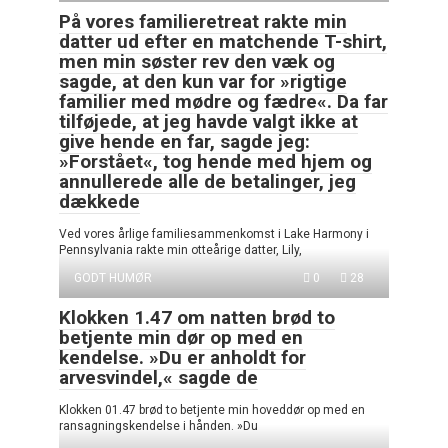
På vores familieretreat rakte min
datter ud efter en matchende T-shirt,
men min søster rev den væk og
sagde, at den kun var for »rigtige
familier med mødre og fædre«. Da far
tilføjede, at jeg havde valgt ikke at
give hende en far, sagde jeg:
»Forstået«, tog hende med hjem og
annullerede alle de betalinger, jeg
dækkede
Ved vores årlige familiesammenkomst i Lake Harmony i
Pennsylvania rakte min otteårige datter, Lily,
GODT HUMØR
0
28
Klokken 1.47 om natten brød to
betjente min dør op med en
kendelse. »Du er anholdt for
arvesvindel,« sagde de
Klokken 01.47 brød to betjente min hoveddør op med en
ransagningskendelse i hånden. »Du