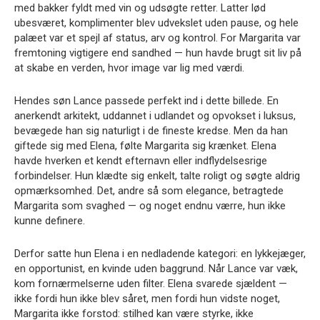
med bakker fyldt med vin og udsøgte retter. Latter lød
ubesværet, komplimenter blev udvekslet uden pause, og hele
palæet var et spejl af status, arv og kontrol. For Margarita var
fremtoning vigtigere end sandhed — hun havde brugt sit liv på
at skabe en verden, hvor image var lig med værdi.
Hendes søn Lance passede perfekt ind i dette billede. En
anerkendt arkitekt, uddannet i udlandet og opvokset i luksus,
bevægede han sig naturligt i de fineste kredse. Men da han
giftede sig med Elena, følte Margarita sig krænket. Elena
havde hverken et kendt efternavn eller indflydelsesrige
forbindelser. Hun klædte sig enkelt, talte roligt og søgte aldrig
opmærksomhed. Det, andre så som elegance, betragtede
Margarita som svaghed — og noget endnu værre, hun ikke
kunne definere.
Derfor satte hun Elena i en nedladende kategori: en lykkejæger,
en opportunist, en kvinde uden baggrund. Når Lance var væk,
kom fornærmelserne uden filter. Elena svarede sjældent —
ikke fordi hun ikke blev såret, men fordi hun vidste noget,
Margarita ikke forstod: stilhed kan være styrke, ikke