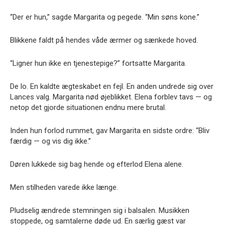
“Der er hun,” sagde Margarita og pegede. “Min søns kone.”
Blikkene faldt på hendes våde ærmer og sænkede hoved.
“Ligner hun ikke en tjenestepige?” fortsatte Margarita.
De lo. En kaldte ægteskabet en fejl. En anden undrede sig over
Lances valg. Margarita nød øjeblikket. Elena forblev tavs — og
netop det gjorde situationen endnu mere brutal.
Inden hun forlod rummet, gav Margarita en sidste ordre: “Bliv
færdig — og vis dig ikke.”
Døren lukkede sig bag hende og efterlod Elena alene.
Men stilheden varede ikke længe.
Pludselig ændrede stemningen sig i balsalen. Musikken
stoppede, og samtalerne døde ud. En særlig gæst var