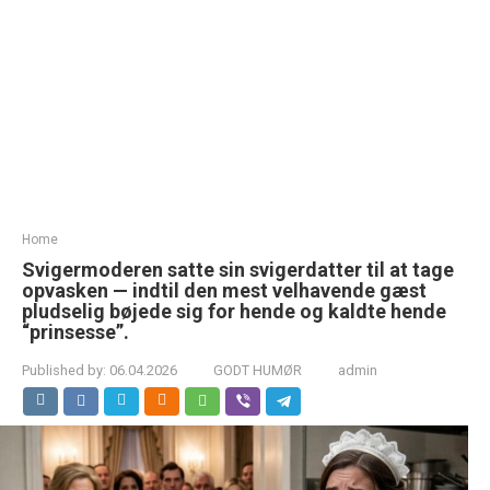
Home
Sviger­moderen satte sin svigerdatter til at tage
opvasken — indtil den mest velhavende gæst
pludselig bøjede sig for hende og kaldte hende
“prinsesse”.
Published by:
06.04.2026
GODT HUMØR
admin