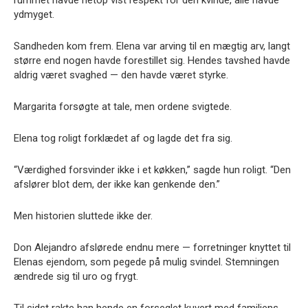
rummet havde netop vist respekt for den kvinde, alle havde
ydmyget.
Sandheden kom frem. Elena var arving til en mægtig arv, langt
større end nogen havde forestillet sig. Hendes tavshed havde
aldrig været svaghed — den havde været styrke.
Margarita forsøgte at tale, men ordene svigtede.
Elena tog roligt forklædet af og lagde det fra sig.
“Værdighed forsvinder ikke i et køkken,” sagde hun roligt. “Den
afslører blot dem, der ikke kan genkende den.”
Men historien sluttede ikke der.
Don Alejandro afslørede endnu mere — forretninger knyttet til
Elenas ejendom, som pegede på mulig svindel. Stemningen
ændrede sig til uro og frygt.