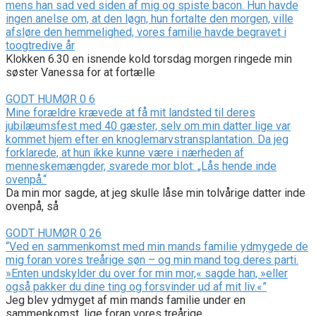
mens han sad ved siden af mig og spiste bacon. Hun havde
ingen anelse om, at den løgn, hun fortalte den morgen, ville
afsløre den hemmelighed, vores familie havde begravet i
toogtredive år
Klokken 6.30 en isnende kold torsdag morgen ringede min
søster Vanessa for at fortælle
GODT HUMØR
0
6
Mine forældre krævede at få mit landsted til deres
jubilæumsfest med 40 gæster, selv om min datter lige var
kommet hjem efter en knoglemarvstransplantation. Da jeg
forklarede, at hun ikke kunne være i nærheden af
menneskemængder, svarede mor blot: „Lås hende inde
ovenpå.“
Da min mor sagde, at jeg skulle låse min tolvårige datter inde
ovenpå, så
GODT HUMØR
0
26
“Ved en sammenkomst med min mands familie ydmygede de
mig foran vores treårige søn – og min mand tog deres parti.
»Enten undskylder du over for min mor,« sagde han, »eller
også pakker du dine ting og forsvinder ud af mit liv.«”
Jeg blev ydmyget af min mands familie under en
sammenkomst, lige foran vores treårige