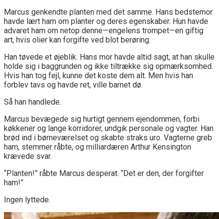
Marcus genkendte planten med det samme. Hans bedstemor
havde lært ham om planter og deres egenskaber. Hun havde
advaret ham om netop denne—engelens trompet—en giftig
art, hvis olier kan forgifte ved blot berøring.
Han tøvede et øjeblik. Hans mor havde altid sagt, at han skulle
holde sig i baggrunden og ikke tiltrække sig opmærksomhed.
Hvis han tog fejl, kunne det koste dem alt. Men hvis han
forblev tavs og havde ret, ville barnet dø.
Så han handlede.
Marcus bevægede sig hurtigt gennem ejendommen, forbi
køkkener og lange korridorer, undgik personale og vagter. Han
brød ind i børneværelset og skabte straks uro. Vagterne greb
ham, stemmer råbte, og milliardæren Arthur Kensington
krævede svar.
“Planten!” råbte Marcus desperat. “Det er den, der forgifter
ham!”
Ingen lyttede.