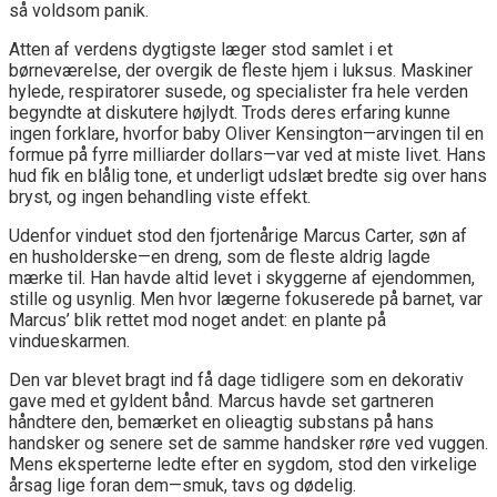
så voldsom panik.
Atten af verdens dygtigste læger stod samlet i et
børneværelse, der overgik de fleste hjem i luksus. Maskiner
hylede, respiratorer susede, og specialister fra hele verden
begyndte at diskutere højlydt. Trods deres erfaring kunne
ingen forklare, hvorfor baby Oliver Kensington—arvingen til en
formue på fyrre milliarder dollars—var ved at miste livet. Hans
hud fik en blålig tone, et underligt udslæt bredte sig over hans
bryst, og ingen behandling viste effekt.
Udenfor vinduet stod den fjortenårige Marcus Carter, søn af
en husholderske—en dreng, som de fleste aldrig lagde
mærke til. Han havde altid levet i skyggerne af ejendommen,
stille og usynlig. Men hvor lægerne fokuserede på barnet, var
Marcus’ blik rettet mod noget andet: en plante på
vindueskarmen.
Den var blevet bragt ind få dage tidligere som en dekorativ
gave med et gyldent bånd. Marcus havde set gartneren
håndtere den, bemærket en olieagtig substans på hans
handsker og senere set de samme handsker røre ved vuggen.
Mens eksperterne ledte efter en sygdom, stod den virkelige
årsag lige foran dem—smuk, tavs og dødelig.