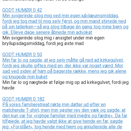
GODT HUMØR
0
42
Min svigerinde slog mig ved min egen jubilæumsmiddag,
fordi jeg tog mad til mig selv først, og min mand stirrede ned
på sin tallerken—så jeg slog tilbage én gang, tog mine børn og
gik. Elleve dage senere åbnede min advokat
Min svigerinde slog mig i ansigtet under min egen
bryllupsdagsmiddag, fordi jeg øste mad
GODT HUMØR
0
50
Min far lo og sagde, at jeg selv måtte gå ned ad kirkegulvet,
fordi jeg skulle giftes med en, der ikke var noget værd. Mor
sad ved siden af ham på bagerste række, mens jeg gik alene
og knugede min buket
Min far lo og nægtede at følge mig op ad kirkegulvet, fordi jeg
havde
GODT HUMØR
0
182
På vores familieretreat rakte min datter ud efter en
matchende T-shirt, men min søster rev den væk og sagde, at
den kun var for »rigtige familier med mødre og fædre«. Da far
tilføjede, at jeg havde valgt ikke at give hende en far, sagde
jeg: »Forstået«, tog hende med hjem og annullerede alle de