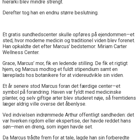
hierarki blev mindre strengt.
Derefter tog han en endnu større beslutning.
Et gratis sundhedscenter skulle opføres på ejendommen—et
sted, hvor moderne medicin og traditionel viden blev forenet.
Han opkaldte det efter Marcus’ bedstemor: Miriam Carter
Wellness Center.
Grace, Marcus’ mor, fik en ledende stilling. De fik et rigtigt
hjem, og Marcus modtog et fuldt stipendium samt en
læreplads hos botanikere for at videreudvikle sin viden.
Et år senere stod Marcus foran det færdige center—et
symbol på forandring. Haven var fyldt med medicinske
planter, og selv giftige arter blev studeret nøje, så fremtidens
læger aldrig ville overse det åbenlyse.
Ved indvielsen indrømmede Arthur offentligt sandheden: det
var hverken rigdom eller ekspertise, der havde reddet hans
søn—men en dreng, som ingen havde set.
Da Marcus trådte frem for at tale, lagde han sin forberedte