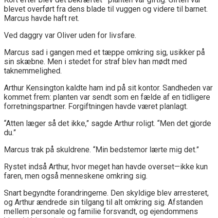
blevet overført fra dens blade til vuggen og videre til barnet.
Marcus havde haft ret.
Ved daggry var Oliver uden for livsfare.
Marcus sad i gangen med et tæppe omkring sig, usikker på
sin skæbne. Men i stedet for straf blev han mødt med
taknemmelighed.
Arthur Kensington kaldte ham ind på sit kontor. Sandheden var
kommet frem: planten var sendt som en fælde af en tidligere
forretningspartner. Forgiftningen havde været planlagt.
“Atten læger så det ikke,” sagde Arthur roligt. “Men det gjorde
du.”
Marcus trak på skuldrene. “Min bedstemor lærte mig det.”
Rystet indså Arthur, hvor meget han havde overset—ikke kun
faren, men også menneskene omkring sig.
Snart begyndte forandringerne. Den skyldige blev arresteret,
og Arthur ændrede sin tilgang til alt omkring sig. Afstanden
mellem personale og familie forsvandt, og ejendommens