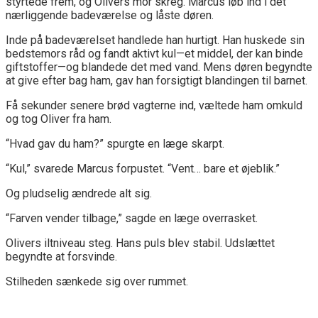
styrtede frem, og Olivers mor skreg. Marcus løb ind i det
nærliggende badeværelse og låste døren.
Inde på badeværelset handlede han hurtigt. Han huskede sin
bedstemors råd og fandt aktivt kul—et middel, der kan binde
giftstoffer—og blandede det med vand. Mens døren begyndte
at give efter bag ham, gav han forsigtigt blandingen til barnet.
Få sekunder senere brød vagterne ind, væltede ham omkuld
og tog Oliver fra ham.
“Hvad gav du ham?” spurgte en læge skarpt.
“Kul,” svarede Marcus forpustet. “Vent… bare et øjeblik.”
Og pludselig ændrede alt sig.
“Farven vender tilbage,” sagde en læge overrasket.
Olivers iltniveau steg. Hans puls blev stabil. Udslættet
begyndte at forsvinde.
Stilheden sænkede sig over rummet.