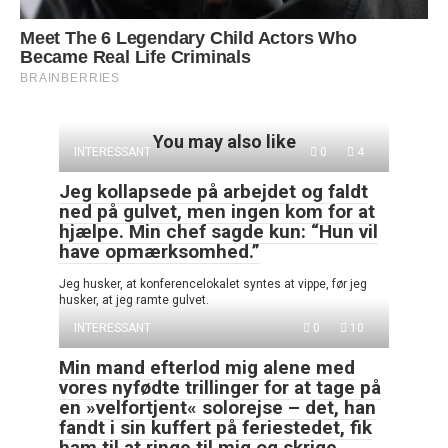
You may also like
INTERESSANT
0
4
Jeg kollapsede på arbejdet og faldt
ned på gulvet, men ingen kom for at
hjælpe. Min chef sagde kun: “Hun vil
have opmærksomhed.”
Jeg husker, at konferencelokalet syntes at vippe, før jeg
husker, at jeg ramte gulvet.
INTERESSANT
0
10
Min mand efterlod mig alene med
vores nyfødte trillinger for at tage på
en »velfortjent« solorejse – det, han
fandt i sin kuffert på feriestedet, fik
ham til at ringe til mig og skrige