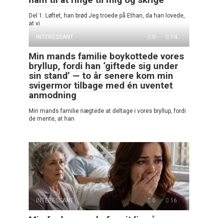
Del 1: Løftet, han brød Jeg troede på Ethan, da han lovede,
at vi
INTERESSANT
0
14
Min mands familie boykottede vores
bryllup, fordi han ‘giftede sig under
sin stand’ — to år senere kom min
svigermor tilbage med én uventet
anmodning
Min mands familie nægtede at deltage i vores bryllup, fordi
de mente, at han
INTERESSANT
0
16