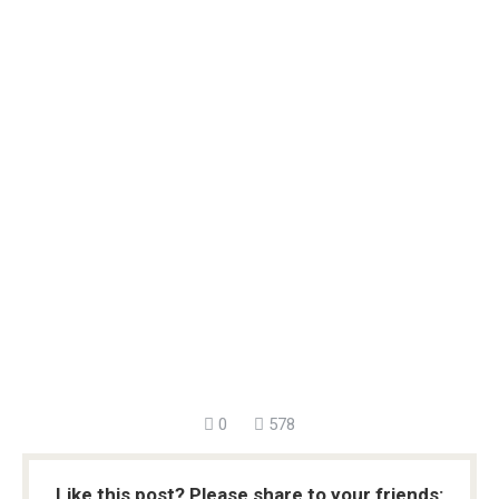
0
578
Like this post? Please share to your friends: