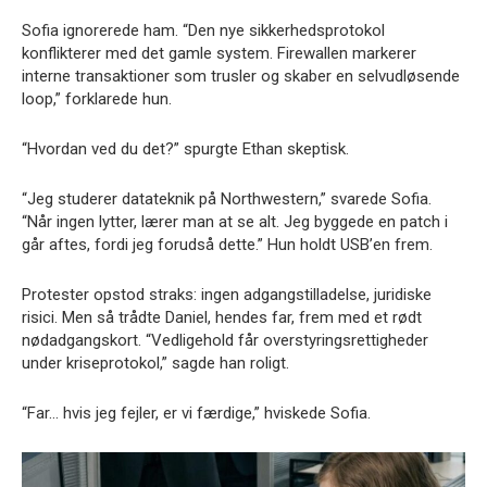
Sofia ignorerede ham. “Den nye sikkerhedsprotokol
konflikterer med det gamle system. Firewallen markerer
interne transaktioner som trusler og skaber en selvudløsende
loop,” forklarede hun.
“Hvordan ved du det?” spurgte Ethan skeptisk.
“Jeg studerer datateknik på Northwestern,” svarede Sofia.
“Når ingen lytter, lærer man at se alt. Jeg byggede en patch i
går aftes, fordi jeg forudså dette.” Hun holdt USB’en frem.
Protester opstod straks: ingen adgangstilladelse, juridiske
risici. Men så trådte Daniel, hendes far, frem med et rødt
nødadgangskort. “Vedligehold får overstyringsrettigheder
under kriseprotokol,” sagde han roligt.
“Far… hvis jeg fejler, er vi færdige,” hviskede Sofia.