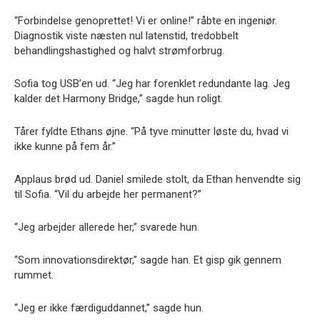
“Forbindelse genoprettet! Vi er online!” råbte en ingeniør.
Diagnostik viste næsten nul latenstid, tredobbelt
behandlingshastighed og halvt strømforbrug.
Sofia tog USB’en ud. “Jeg har forenklet redundante lag. Jeg
kalder det Harmony Bridge,” sagde hun roligt.
Tårer fyldte Ethans øjne. “På tyve minutter løste du, hvad vi
ikke kunne på fem år.”
Applaus brød ud. Daniel smilede stolt, da Ethan henvendte sig
til Sofia. “Vil du arbejde her permanent?”
“Jeg arbejder allerede her,” svarede hun.
“Som innovationsdirektør,” sagde han. Et gisp gik gennem
rummet.
“Jeg er ikke færdiguddannet,” sagde hun.