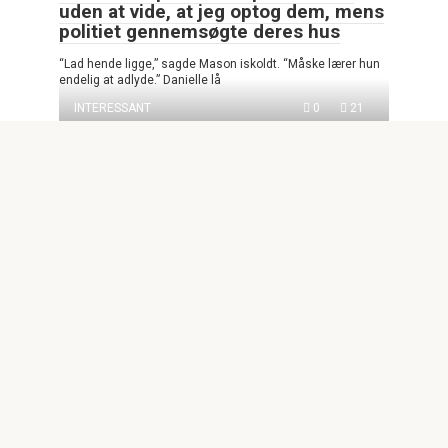
uden at vide, at jeg optog dem, mens
politiet gennemsøgte deres hus
“Lad hende ligge,” sagde Mason iskoldt. “Måske lærer hun
endelig at adlyde.” Danielle lå
INTERESSANT
0
21
Jeg sendte vores familiegruppe et
billede af min datter, bleg efter en
livreddende operation. “Hun vil gerne
se jer,” skrev jeg
Fra Harborview Medical Center i Seattle sendte Daniel
Mercer et billede i familiens gruppechat
© 2026 Entertainment