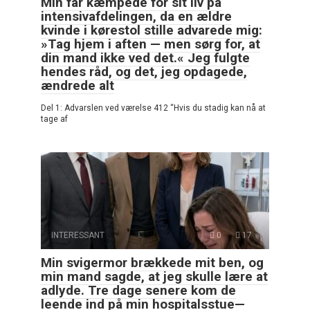
Min far kæmpede for sit liv på
intensivafdelingen, da en ældre
kvinde i kørestol stille advarede mig:
»Tag hjem i aften — men sørg for, at
din mand ikke ved det.« Jeg fulgte
hendes råd, og det, jeg opdagede,
ændrede alt
Del 1: Advarslen ved værelse 412 “Hvis du stadig kan nå at
tage af
INTERESSANT
0
17
Min svigermor brækkede mit ben, og
min mand sagde, at jeg skulle lære at
adlyde. Tre dage senere kom de
leende ind på min hospitalsstue—