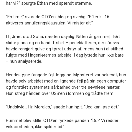
har vi?” spurgte Ethan med spændt stemme.
“En time,” svarede CTO’en, bleg og svedig. “Efter kl. 16
aktiveres annulleringsklausulen. Vi mister alt.”
I hjørnet stod Sofia, næsten usynlig. Nitten år gammel, iført
slidte jeans og en band-T-shirt – pedeldatteren, der i årevis
havde rengjort gulve og tørret udstyr af, mens hun i al stilhed
fulgte med i ingeniørernes arbejde. I dag lyttede hun ikke bare
– hun analyserede.
Hendes øjne fangede fejl-loggene. Mønsteret var bekendt; hun
havde selv arbejdet med en lignende fejl på sin egen computer
og forstået systemets sårbarhed over tre søvnløse nætter.
Hun strøg hånden over USB’en i lommen og trådte frem.
“Undskyld… Hr. Morales,” sagde hun højt. “Jeg kan løse det.”
Rummet blev stille. CTO’en rynkede panden. “Du? Vi redder
virksomheden, ikke spilder tid.”