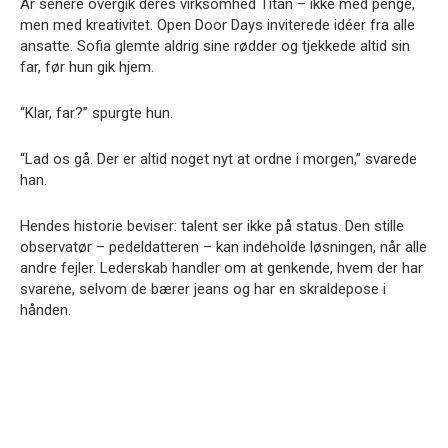
År senere overgik deres virksomhed Titan – ikke med penge,
men med kreativitet. Open Door Days inviterede idéer fra alle
ansatte. Sofia glemte aldrig sine rødder og tjekkede altid sin
far, før hun gik hjem.
“Klar, far?” spurgte hun.
“Lad os gå. Der er altid noget nyt at ordne i morgen,” svarede
han.
Hendes historie beviser: talent ser ikke på status. Den stille
observatør – pedeldatteren – kan indeholde løsningen, når alle
andre fejler. Lederskab handler om at genkende, hvem der har
svarene, selvom de bærer jeans og har en skraldepose i
hånden.