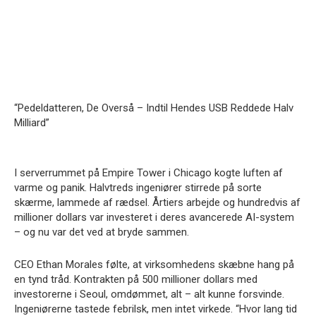
“Pedeldatteren, De Overså – Indtil Hendes USB Reddede Halv
Milliard”
I serverrummet på Empire Tower i Chicago kogte luften af
varme og panik. Halvtreds ingeniører stirrede på sorte
skærme, lammede af rædsel. Årtiers arbejde og hundredvis af
millioner dollars var investeret i deres avancerede AI-system
– og nu var det ved at bryde sammen.
CEO Ethan Morales følte, at virksomhedens skæbne hang på
en tynd tråd. Kontrakten på 500 millioner dollars med
investorerne i Seoul, omdømmet, alt – alt kunne forsvinde.
Ingeniørerne tastede febrilsk, men intet virkede. “Hvor lang tid