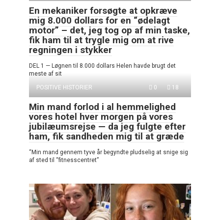
En mekaniker forsøgte at opkræve
mig 8.000 dollars for en “ødelagt
motor” – det, jeg tog op af min taske,
fik ham til at trygle mig om at rive
regningen i stykker
DEL 1 — Løgnen til 8.000 dollars Helen havde brugt det
meste af sit
POSITIVE HISTORIER
0
18
Min mand forlod i al hemmelighed
vores hotel hver morgen på vores
jubilæumsrejse — da jeg fulgte efter
ham, fik sandheden mig til at græde
“Min mand gennem tyve år begyndte pludselig at snige sig
af sted til “fitnesscentret”