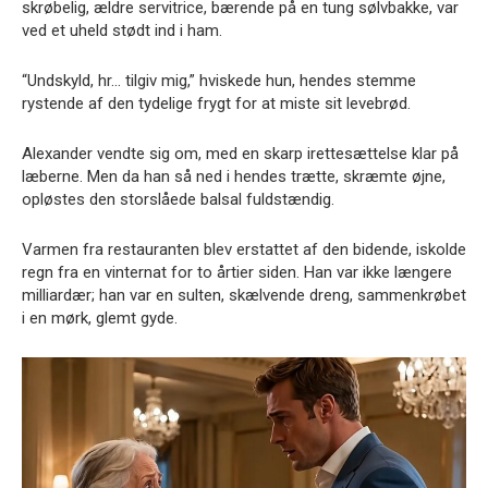
skrøbelig, ældre servitrice, bærende på en tung sølvbakke, var
ved et uheld stødt ind i ham.
“Undskyld, hr… tilgiv mig,” hviskede hun, hendes stemme
rystende af den tydelige frygt for at miste sit levebrød.
Alexander vendte sig om, med en skarp irettesættelse klar på
læberne. Men da han så ned i hendes trætte, skræmte øjne,
opløstes den storslåede balsal fuldstændig.
Varmen fra restauranten blev erstattet af den bidende, iskolde
regn fra en vinternat for to årtier siden. Han var ikke længere
milliardær; han var en sulten, skælvende dreng, sammenkrøbet
i en mørk, glemt gyde.