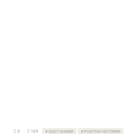
0
169
GODT HUMØR
POSITIVE HISTORIER