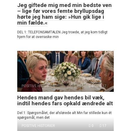
Jeg giftede mig med min bedste ven
– lige før vores femte bryllupsdag
hørte jeg ham sige: »Hun gik lige i
min fælde.«
DEL 1: TELEFONSAMTALEN Jeg troede, at jeg kom tidligt
hjem for at overraske min
POSITIVE HISTORIER
0
17
Hendes mand gav hendes bil væk,
indtil hendes fars opkald ændrede alt
Del 1: Spørgsmålet, der afslørede alt Min far stillede kun ét
spørgsmål, men det
POSITIVE HISTORIER
0
17