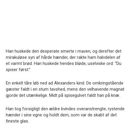
Han huskede den desperate smerte i maven, og derefter det
mirakuløse syn af hårde hænder, der rakte ham halvdelen af
et varmt brød. Han huskede hendes bløde, uselviske ord: “Du
spiser først.”
En enkelt tåre løb ned ad Alexanders kind. De omkringstående
gæster faldt i en stum tavshed, mens den velhavende magnat
gjorde det utænkelige. Midt på spisegulvet faldt han på knæ.
Han tog forsigtigt den ældre kvindes overanstrengte, rystende
hænder i sine egne og holdt dem, som var de skabt af det
fineste glas.