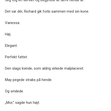
Jeg tog en serviet og begyndte at tørre hende af.
Det var dér, Richard gik forbi sammen med sin kone.
Vanessa.
Høj.
Elegant.
Perfekt fattet.
Den slags kvinde, som aldrig virkede malplaceret.
May pegede straks på hende.
Og smilede.
„Mor,“ sagde hun højt.