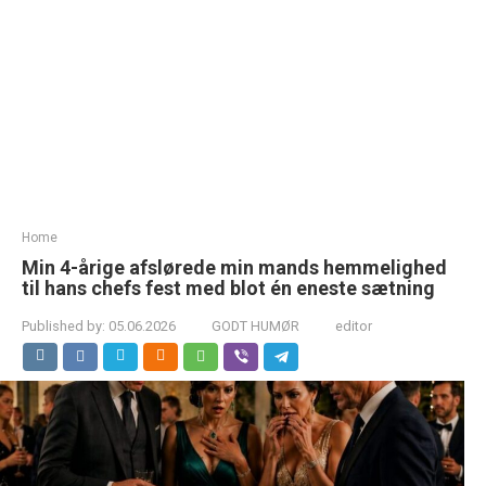
Home
Min 4-årige afslørede min mands hemmelighed
til hans chefs fest med blot én eneste sætning
Published by:
05.06.2026
GODT HUMØR
editor