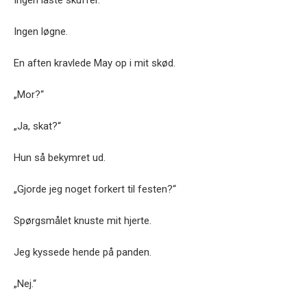
Ingen låste skuffer.
Ingen løgne.
En aften kravlede May op i mit skød.
„Mor?“
„Ja, skat?“
Hun så bekymret ud.
„Gjorde jeg noget forkert til festen?“
Spørgsmålet knuste mit hjerte.
Jeg kyssede hende på panden.
„Nej.“