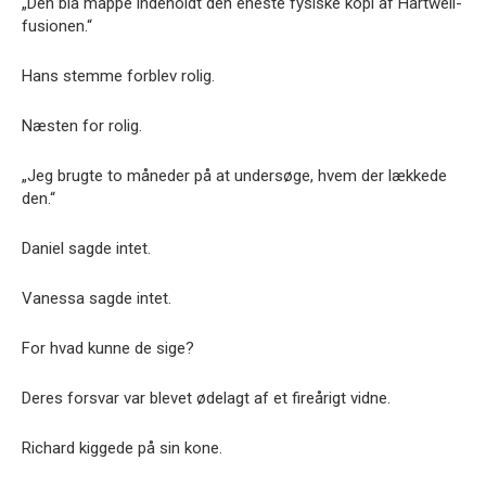
„Den blå mappe indeholdt den eneste fysiske kopi af Hartwell-
fusionen.“
Hans stemme forblev rolig.
Næsten for rolig.
„Jeg brugte to måneder på at undersøge, hvem der lækkede
den.“
Daniel sagde intet.
Vanessa sagde intet.
For hvad kunne de sige?
Deres forsvar var blevet ødelagt af et fireårigt vidne.
Richard kiggede på sin kone.