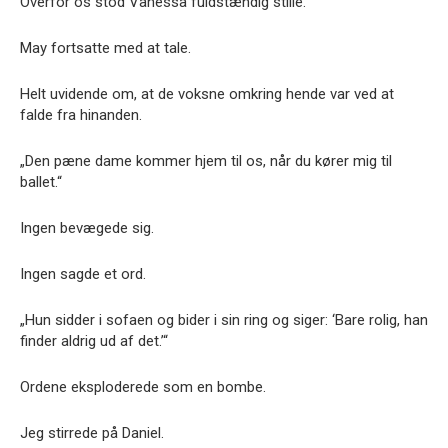
Overfor os stod Vanessa fuldstændig stille.
May fortsatte med at tale.
Helt uvidende om, at de voksne omkring hende var ved at
falde fra hinanden.
„Den pæne dame kommer hjem til os, når du kører mig til
ballet.“
Ingen bevægede sig.
Ingen sagde et ord.
„Hun sidder i sofaen og bider i sin ring og siger: ‘Bare rolig, han
finder aldrig ud af det.’“
Ordene eksploderede som en bombe.
Jeg stirrede på Daniel.