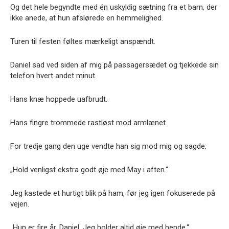
Og det hele begyndte med én uskyldig sætning fra et barn, der
ikke anede, at hun afslørede en hemmelighed.
Turen til festen føltes mærkeligt anspændt.
Daniel sad ved siden af mig på passagersædet og tjekkede sin
telefon hvert andet minut.
Hans knæ hoppede uafbrudt.
Hans fingre trommede rastløst mod armlænet.
For tredje gang den uge vendte han sig mod mig og sagde:
„Hold venligst ekstra godt øje med May i aften.“
Jeg kastede et hurtigt blik på ham, før jeg igen fokuserede på
vejen.
„Hun er fire år, Daniel. Jeg holder altid øje med hende.“