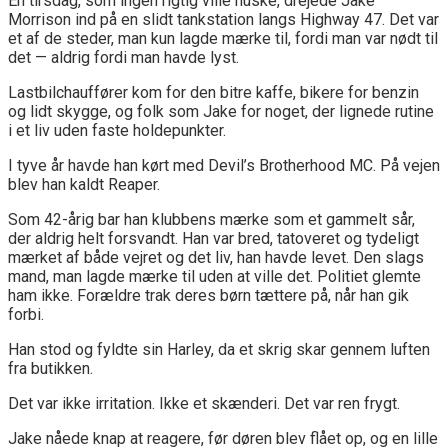
En tirsdag, som ingen rigtig ville huske, drejede Jake
Morrison ind på en slidt tankstation langs Highway 47. Det var
et af de steder, man kun lagde mærke til, fordi man var nødt til
det — aldrig fordi man havde lyst.
Lastbilchauffører kom for den bitre kaffe, bikere for benzin
og lidt skygge, og folk som Jake for noget, der lignede rutine
i et liv uden faste holdepunkter.
I tyve år havde han kørt med Devil’s Brotherhood MC. På vejen
blev han kaldt Reaper.
Som 42-årig bar han klubbens mærke som et gammelt sår,
der aldrig helt forsvandt. Han var bred, tatoveret og tydeligt
mærket af både vejret og det liv, han havde levet. Den slags
mand, man lagde mærke til uden at ville det. Politiet glemte
ham ikke. Forældre trak deres børn tættere på, når han gik
forbi.
Han stod og fyldte sin Harley, da et skrig skar gennem luften
fra butikken.
Det var ikke irritation. Ikke et skænderi. Det var ren frygt.
Jake nåede knap at reagere, før døren blev flået op, og en lille