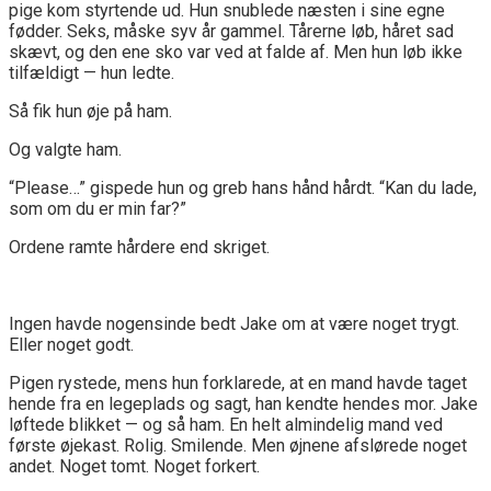
pige kom styrtende ud. Hun snublede næsten i sine egne
fødder. Seks, måske syv år gammel. Tårerne løb, håret sad
skævt, og den ene sko var ved at falde af. Men hun løb ikke
tilfældigt — hun ledte.
Så fik hun øje på ham.
Og valgte ham.
“Please…” gispede hun og greb hans hånd hårdt. “Kan du lade,
som om du er min far?”
Ordene ramte hårdere end skriget.
Ingen havde nogensinde bedt Jake om at være noget trygt.
Eller noget godt.
Pigen rystede, mens hun forklarede, at en mand havde taget
hende fra en legeplads og sagt, han kendte hendes mor. Jake
løftede blikket — og så ham. En helt almindelig mand ved
første øjekast. Rolig. Smilende. Men øjnene afslørede noget
andet. Noget tomt. Noget forkert.