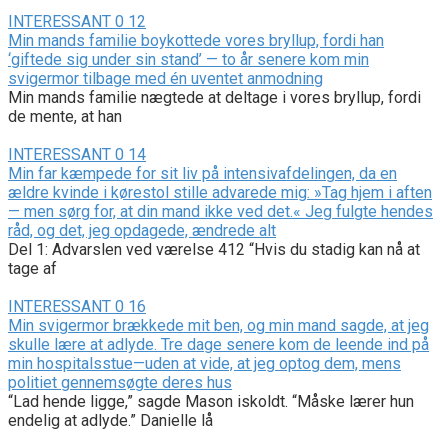
INTERESSANT
0
12
Min mands familie boykottede vores bryllup, fordi han
‘giftede sig under sin stand’ — to år senere kom min
svigermor tilbage med én uventet anmodning
Min mands familie nægtede at deltage i vores bryllup, fordi
de mente, at han
INTERESSANT
0
14
Min far kæmpede for sit liv på intensivafdelingen, da en
ældre kvinde i kørestol stille advarede mig: »Tag hjem i aften
— men sørg for, at din mand ikke ved det.« Jeg fulgte hendes
råd, og det, jeg opdagede, ændrede alt
Del 1: Advarslen ved værelse 412 “Hvis du stadig kan nå at
tage af
INTERESSANT
0
16
Min svigermor brækkede mit ben, og min mand sagde, at jeg
skulle lære at adlyde. Tre dage senere kom de leende ind på
min hospitalsstue—uden at vide, at jeg optog dem, mens
politiet gennemsøgte deres hus
“Lad hende ligge,” sagde Mason iskoldt. “Måske lærer hun
endelig at adlyde.” Danielle lå