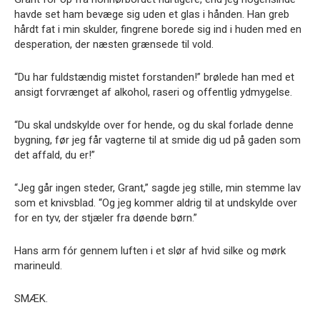
havde set ham bevæge sig uden et glas i hånden. Han greb
hårdt fat i min skulder, fingrene borede sig ind i huden med en
desperation, der næsten grænsede til vold.
“Du har fuldstændig mistet forstanden!” brølede han med et
ansigt forvrænget af alkohol, raseri og offentlig ydmygelse.
“Du skal undskylde over for hende, og du skal forlade denne
bygning, før jeg får vagterne til at smide dig ud på gaden som
det affald, du er!”
“Jeg går ingen steder, Grant,” sagde jeg stille, min stemme lav
som et knivsblad. “Og jeg kommer aldrig til at undskylde over
for en tyv, der stjæler fra døende børn.”
Hans arm fór gennem luften i et slør af hvid silke og mørk
marineuld.
SMÆK.