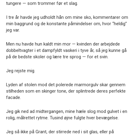
tungere — som trommer før et slag.
I tre år havde jeg udholdt hån om mine sko, kommentarer om
min baggrund og de konstante påmindelser om, hvor “heldig”
jeg var.
Men nu havde hun kaldt min mor — kvinden der arbejdede
dobbeltvagter i et dampfyldt vaskeri i tyve år, så jeg kunne gå
på de bedste skoler og lære tre sprog — for et svin.
Jeg rejste mig.
Lyden af stolen mod det polerede marmorgulv skar gennem
stilheden som en skinger tone, der splintrede deres perfekte
facade.
Jeg gik ned ad midtergangen, mine hæle slog mod gulvet i en
rolig, målrettet rytme. Tusind øjne fulgte hver bevægelse.
Jeg så ikke på Grant, der stirrede ned i sit glas, eller på