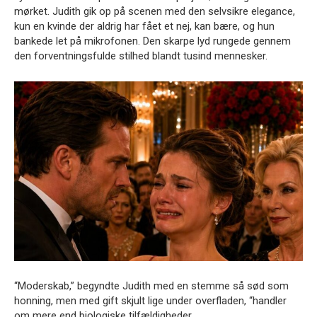
mørket. Judith gik op på scenen med den selvsikre elegance,
kun en kvinde der aldrig har fået et nej, kan bære, og hun
bankede let på mikrofonen. Den skarpe lyd rungede gennem
den forventningsfulde stilhed blandt tusind mennesker.
“Moderskab,” begyndte Judith med en stemme så sød som
honning, men med gift skjult lige under overfladen, “handler
om mere end biologiske tilfældigheder.