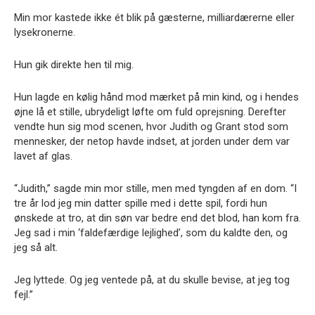
Min mor kastede ikke ét blik på gæsterne, milliardærerne eller
lysekronerne.
Hun gik direkte hen til mig.
Hun lagde en kølig hånd mod mærket på min kind, og i hendes
øjne lå et stille, ubrydeligt løfte om fuld oprejsning. Derefter
vendte hun sig mod scenen, hvor Judith og Grant stod som
mennesker, der netop havde indset, at jorden under dem var
lavet af glas.
“Judith,” sagde min mor stille, men med tyngden af en dom. “I
tre år lod jeg min datter spille med i dette spil, fordi hun
ønskede at tro, at din søn var bedre end det blod, han kom fra.
Jeg sad i min ‘faldefærdige lejlighed’, som du kaldte den, og
jeg så alt.
Jeg lyttede. Og jeg ventede på, at du skulle bevise, at jeg tog
fejl.”