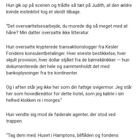
Hun gik op på scenen og trådte så tæt på Judith, at den ældre
kvinde instinktivt tog et skridt tilbage.
“Det oversættelsesarbejde, du morede dig så meget med at
håne? Min datter oversatte ikke litteratur.
Hun oversatte krypterede transaktionslogger fra Kesler
Fondens konsulentbetalinger. Hver eneste bestikkelse, hver
skjult provision, hver dollar stjålet fra de børneklinikker — hun
dokumenterede det hele og sammenholdt det med
bankoplysninger fra tre kontinenter.
Og i aften står jeg ikke her som din fattige svigermor. Jeg står
her som hovedkreditor for dette hotel, som jeg købte i sin
helhed klokken ni i morges.”
Hun vendte sig mod de føderale agenter, der stod ved
trappen.
“Tag dem med. Huset i Hamptons, bilflåden og fondens