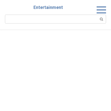
Skip
Entertainment
to
content
Search: