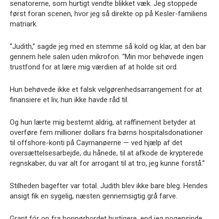
senatorerne, som hurtigt vendte blikket væk. Jeg stoppede
først foran scenen, hvor jeg så direkte op på Kesler-familiens
matriark.
“Judith,” sagde jeg med en stemme så kold og klar, at den bar
gennem hele salen uden mikrofon. “Min mor behøvede ingen
trustfond for at lære mig værdien af at holde sit ord.
Hun behøvede ikke et falsk velgørenhedsarrangement for at
finansiere et liv, hun ikke havde råd til.
Og hun lærte mig bestemt aldrig, at raffinement betyder at
overføre fem millioner dollars fra børns hospitalsdonationer
til offshore-konti på Caymanøerne — ved hjælp af det
oversættelsesarbejde, du hånede, til at afkode de krypterede
regnskaber, du var alt for arrogant til at tro, jeg kunne forstå.”
Stilheden bagefter var total. Judith blev ikke bare bleg. Hendes
ansigt fik en sygelig, næsten gennemsigtig grå farve.
Grant fór op fra honnørbordet hurtigere, end jeg nogensinde