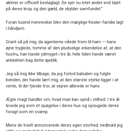
aktiver er officielt beslaglagt. De ejer nu intet andet end tøjet
på deres krop og den gæld, de skylder samfundet.”
Foran tusind mennesker blev den mægtige Kesler-familie lagt
i håndjern.
Grant så på mig, da agenterne nåede frem til ham — hans
øjne tryglede, tomme af den pludselige erkendelse af, at den
hustru, han havde ydmyget i tre år, hele tiden havde været
arkitekten bag dette øjeblik.
Jeg så mig ikke tilbage, da jeg forlod balsalen og fulgte
kvinden, der havde lært mig, at den største styrke ligger i at
vente, til din fjende tror, at sejren allerede er hans.
Ægte magt handler om, hvad man kan opnå i stilhed. I tre år
levede jeg som et spøgelse i deres hus og opsugede deres
foragt som en svamp.
Mens de travlt annoncerede deres egen storhed, nedbrød jeg