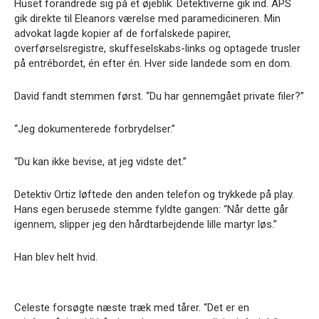
Huset forandrede sig på et øjeblik. Detektiverne gik ind. APS
gik direkte til Eleanors værelse med paramedicineren. Min
advokat lagde kopier af de forfalskede papirer,
overførselsregistre, skuffeselskabs-links og optagede trusler
på entrébordet, én efter én. Hver side landede som en dom.
David fandt stemmen først. “Du har gennemgået private filer?”
“Jeg dokumenterede forbrydelser.”
“Du kan ikke bevise, at jeg vidste det.”
Detektiv Ortiz løftede den anden telefon og trykkede på play.
Hans egen berusede stemme fyldte gangen: “Når dette går
igennem, slipper jeg den hårdtarbejdende lille martyr løs.”
Han blev helt hvid.
Celeste forsøgte næste træk med tårer. “Det er en