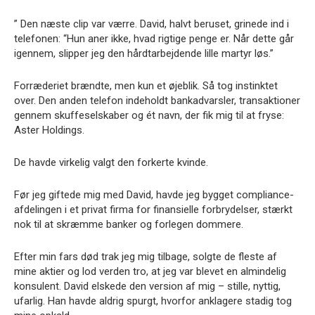
” Den næste clip var værre. David, halvt beruset, grinede ind i
telefonen: “Hun aner ikke, hvad rigtige penge er. Når dette går
igennem, slipper jeg den hårdtarbejdende lille martyr løs.”
Forræderiet brændte, men kun et øjeblik. Så tog instinktet
over. Den anden telefon indeholdt bankadvarsler, transaktioner
gennem skuffeselskaber og ét navn, der fik mig til at fryse:
Aster Holdings.
De havde virkelig valgt den forkerte kvinde.
Før jeg giftede mig med David, havde jeg bygget compliance-
afdelingen i et privat firma for finansielle forbrydelser, stærkt
nok til at skræmme banker og forlegen dommere.
Efter min fars død trak jeg mig tilbage, solgte de fleste af
mine aktier og lod verden tro, at jeg var blevet en almindelig
konsulent. David elskede den version af mig – stille, nyttig,
ufarlig. Han havde aldrig spurgt, hvorfor anklagere stadig tog