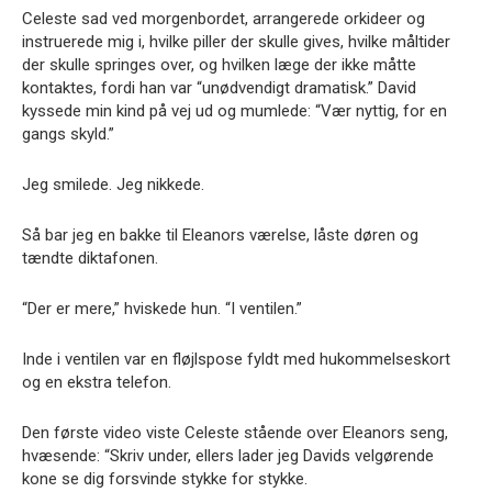
Celeste sad ved morgenbordet, arrangerede orkideer og
instruerede mig i, hvilke piller der skulle gives, hvilke måltider
der skulle springes over, og hvilken læge der ikke måtte
kontaktes, fordi han var “unødvendigt dramatisk.” David
kyssede min kind på vej ud og mumlede: “Vær nyttig, for en
gangs skyld.”
Jeg smilede. Jeg nikkede.
Så bar jeg en bakke til Eleanors værelse, låste døren og
tændte diktafonen.
“Der er mere,” hviskede hun. “I ventilen.”
Inde i ventilen var en fløjlspose fyldt med hukommelseskort
og en ekstra telefon.
Den første video viste Celeste stående over Eleanors seng,
hvæsende: “Skriv under, ellers lader jeg Davids velgørende
kone se dig forsvinde stykke for stykke.