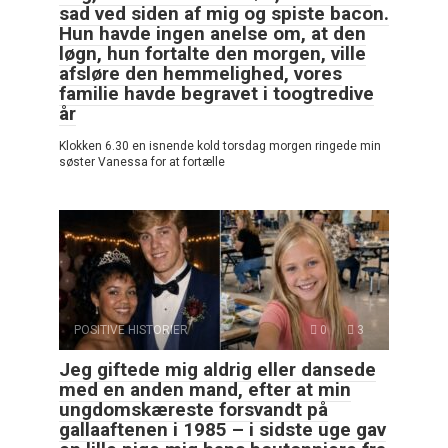
sad ved siden af mig og spiste bacon.
Hun havde ingen anelse om, at den
løgn, hun fortalte den morgen, ville
afsløre den hemmelighed, vores
familie havde begravet i toogtredive
år
Klokken 6.30 en isnende kold torsdag morgen ringede min
søster Vanessa for at fortælle
POSITIVE HISTORIER
0
3
Jeg giftede mig aldrig eller dansede
med en anden mand, efter at min
ungdomskæreste forsvandt på
gallaaftenen i 1985 – i sidste uge gav