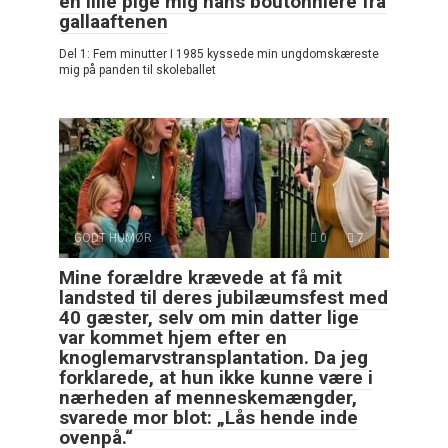
en lille pige mig hans boutonniere fra
gallaaftenen
Del 1: Fem minutter I 1985 kyssede min ungdomskæreste
mig på panden til skoleballet
GODT HUMØR
0
7
Mine forældre krævede at få mit
landsted til deres jubilæumsfest med
40 gæster, selv om min datter lige
var kommet hjem efter en
knoglemarvstransplantation. Da jeg
forklarede, at hun ikke kunne være i
nærheden af menneskemængder,
svarede mor blot: „Lås hende inde
ovenpå.“