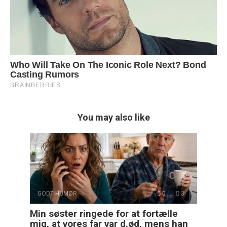
You may also like
GODT HUMØR
0
3
Min søster ringede for at fortælle
mig, at vores far var d.ød, mens han