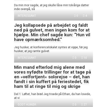
Da min mor sagde, at jeg skulle låse min tolvårige datter
inde ovenpå, så
INTERESSANT
0
4
Jeg kollapsede på arbejdet og faldt
ned på gulvet, men ingen kom for at
hjælpe. Min chef sagde kun: “Hun vil
have opmærksomhed.”
Jeg husker, at konferencelokalet syntes at vippe, før jeg
husker, at jeg ramte gulvet.
INTERESSANT
0
10
Min mand efterlod mig alene med
vores nyfødte trillinger for at tage på
en »velfortjent« solorejse – det, han
fandt i sin kuffert på feriestedet, fik
ham til at ringe til mig og skrige
Del 1: Løftet, han brød Jeg troede på Ethan, da han lovede,
at vi
GODT HUMØR
0
27