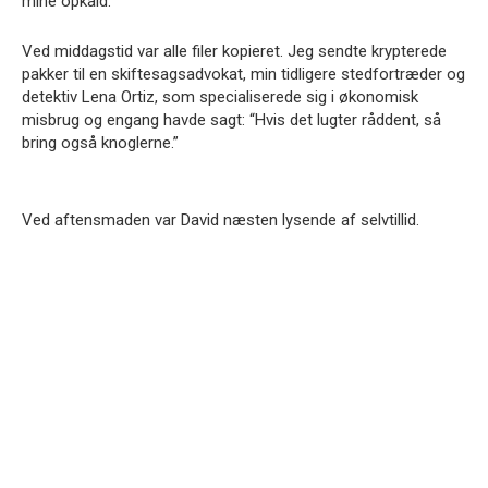
mine opkald.
Ved middagstid var alle filer kopieret. Jeg sendte krypterede
pakker til en skiftesagsadvokat, min tidligere stedfortræder og
detektiv Lena Ortiz, som specialiserede sig i økonomisk
misbrug og engang havde sagt: “Hvis det lugter råddent, så
bring også knoglerne.”
Ved aftensmaden var David næsten lysende af selvtillid.