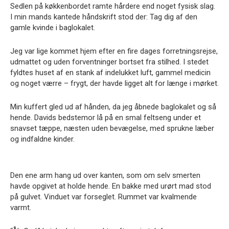
Sedlen på køkkenbordet ramte hårdere end noget fysisk slag.
I min mands kantede håndskrift stod der: Tag dig af den
gamle kvinde i baglokalet.
Jeg var lige kommet hjem efter en fire dages forretningsrejse,
udmattet og uden forventninger bortset fra stilhed. I stedet
fyldtes huset af en stank af indelukket luft, gammel medicin
og noget værre – frygt, der havde ligget alt for længe i mørket.
Min kuffert gled ud af hånden, da jeg åbnede baglokalet og så
hende. Davids bedstemor lå på en smal feltseng under et
snavset tæppe, næsten uden bevægelse, med sprukne læber
og indfaldne kinder.
Den ene arm hang ud over kanten, som om selv smerten
havde opgivet at holde hende. En bakke med urørt mad stod
på gulvet. Vinduet var forseglet. Rummet var kvalmende
varmt.