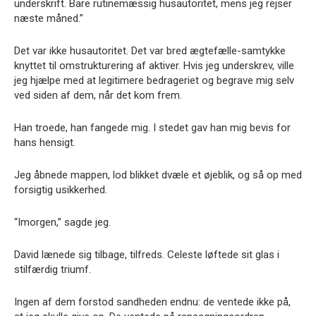
underskrift. Bare rutinemæssig husautoritet, mens jeg rejser
næste måned.”
Det var ikke husautoritet. Det var bred ægtefælle-samtykke
knyttet til omstrukturering af aktiver. Hvis jeg underskrev, ville
jeg hjælpe med at legitimere bedrageriet og begrave mig selv
ved siden af dem, når det kom frem.
Han troede, han fangede mig. I stedet gav han mig bevis for
hans hensigt.
Jeg åbnede mappen, lod blikket dvæle et øjeblik, og så op med
forsigtig usikkerhed.
“Imorgen,” sagde jeg.
David lænede sig tilbage, tilfreds. Celeste løftede sit glas i
stilfærdig triumf.
Ingen af dem forstod sandheden endnu: de ventede ikke på,