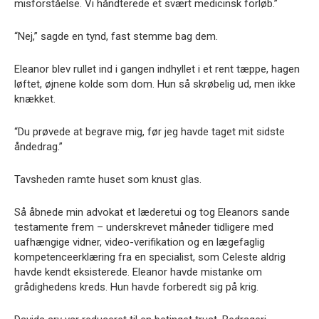
misforståelse. Vi håndterede et svært medicinsk forløb.”
“Nej,” sagde en tynd, fast stemme bag dem.
Eleanor blev rullet ind i gangen indhyllet i et rent tæppe, hagen
løftet, øjnene kolde som dom. Hun så skrøbelig ud, men ikke
knækket.
“Du prøvede at begrave mig, før jeg havde taget mit sidste
åndedrag.”
Tavsheden ramte huset som knust glas.
Så åbnede min advokat et læderetui og tog Eleanors sande
testamente frem – underskrevet måneder tidligere med
uafhængige vidner, video-verifikation og en lægefaglig
kompetenceerklæring fra en specialist, som Celeste aldrig
havde kendt eksisterede. Eleanor havde mistanke om
grådighedens kreds. Hun havde forberedt sig på krig.