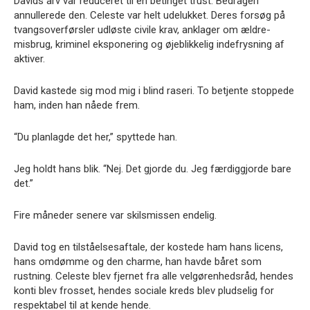
Davids arv var reduceret til en betinget trust. Bedrageri
annullerede den. Celeste var helt udelukket. Deres forsøg på
tvangsoverførsler udløste civile krav, anklager om ældre-
misbrug, kriminel eksponering og øjeblikkelig indefrysning af
aktiver.
David kastede sig mod mig i blind raseri. To betjente stoppede
ham, inden han nåede frem.
“Du planlagde det her,” spyttede han.
Jeg holdt hans blik. “Nej. Det gjorde du. Jeg færdiggjorde bare
det.”
Fire måneder senere var skilsmissen endelig.
David tog en tilståelsesaftale, der kostede ham hans licens,
hans omdømme og den charme, han havde båret som
rustning. Celeste blev fjernet fra alle velgørenhedsråd, hendes
konti blev frosset, hendes sociale kreds blev pludselig for
respektabel til at kende hende.