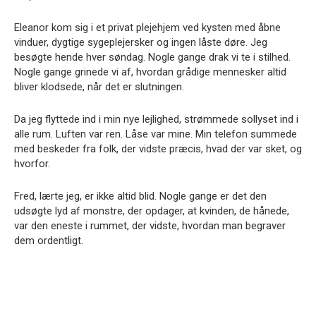
Eleanor kom sig i et privat plejehjem ved kysten med åbne
vinduer, dygtige sygeplejersker og ingen låste døre. Jeg
besøgte hende hver søndag. Nogle gange drak vi te i stilhed.
Nogle gange grinede vi af, hvordan grådige mennesker altid
bliver klodsede, når det er slutningen.
Da jeg flyttede ind i min nye lejlighed, strømmede sollyset ind i
alle rum. Luften var ren. Låse var mine. Min telefon summede
med beskeder fra folk, der vidste præcis, hvad der var sket, og
hvorfor.
Fred, lærte jeg, er ikke altid blid. Nogle gange er det den
udsøgte lyd af monstre, der opdager, at kvinden, de hånede,
var den eneste i rummet, der vidste, hvordan man begraver
dem ordentligt.