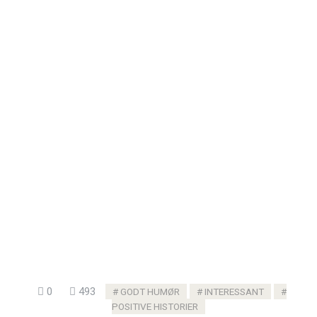
0
493
GODT HUMØR
INTERESSANT
POSITIVE HISTORIER