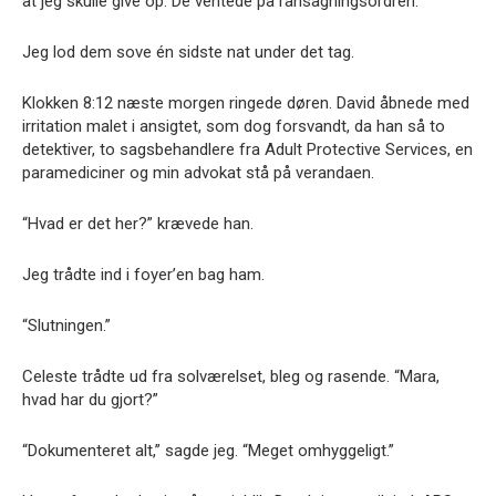
at jeg skulle give op. De ventede på ransagningsordren.
Jeg lod dem sove én sidste nat under det tag.
Klokken 8:12 næste morgen ringede døren. David åbnede med
irritation malet i ansigtet, som dog forsvandt, da han så to
detektiver, to sagsbehandlere fra Adult Protective Services, en
paramediciner og min advokat stå på verandaen.
“Hvad er det her?” krævede han.
Jeg trådte ind i foyer’en bag ham.
“Slutningen.”
Celeste trådte ud fra solværelset, bleg og rasende. “Mara,
hvad har du gjort?”
“Dokumenteret alt,” sagde jeg. “Meget omhyggeligt.”