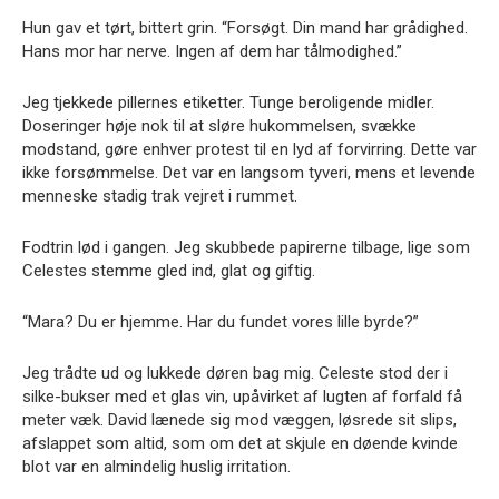
Hun gav et tørt, bittert grin. “Forsøgt. Din mand har grådighed.
Hans mor har nerve. Ingen af dem har tålmodighed.”
Jeg tjekkede pillernes etiketter. Tunge beroligende midler.
Doseringer høje nok til at sløre hukommelsen, svække
modstand, gøre enhver protest til en lyd af forvirring. Dette var
ikke forsømmelse. Det var en langsom tyveri, mens et levende
menneske stadig trak vejret i rummet.
Fodtrin lød i gangen. Jeg skubbede papirerne tilbage, lige som
Celestes stemme gled ind, glat og giftig.
“Mara? Du er hjemme. Har du fundet vores lille byrde?”
Jeg trådte ud og lukkede døren bag mig. Celeste stod der i
silke-bukser med et glas vin, upåvirket af lugten af forfald få
meter væk. David lænede sig mod væggen, løsrede sit slips,
afslappet som altid, som om det at skjule en døende kvinde
blot var en almindelig huslig irritation.