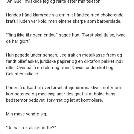
“Åh Gud,” hviskede jeg og rakte efter min telefon.
Hendes hånd klamrede sig om mit håndled med chokerende
kraft. Huden var kold, men øjnene skarpe som barberblade.
“Ring ikke til nogen endnu,” sagde hun. “Først skal du se, hvad
de har gjort.”
Hun pegede under sengen. Jeg trak en metalkasse frem og
fandt pilleflasker, juridiske papirer og en diktafon pakket ind i
silke. Ovenpå lå en fuldmagt med Davids underskrift og
Celestes initialer.
Under lå udkast til overførsel af ejendomsaktiver, noter om
kompetence og medicinplaner designet til at holde hans
bedstemor bedøvet, forvirret og let at kontrollere.
Min mave vendte sig.
“De har forfalsket dette?”