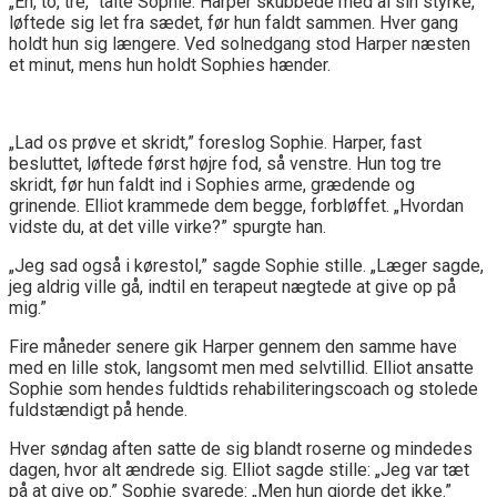
„En, to, tre,” talte Sophie. Harper skubbede med al sin styrke,
løftede sig let fra sædet, før hun faldt sammen. Hver gang
holdt hun sig længere. Ved solnedgang stod Harper næsten
et minut, mens hun holdt Sophies hænder.
„Lad os prøve et skridt,” foreslog Sophie. Harper, fast
besluttet, løftede først højre fod, så venstre. Hun tog tre
skridt, før hun faldt ind i Sophies arme, grædende og
grinende. Elliot krammede dem begge, forbløffet. „Hvordan
vidste du, at det ville virke?” spurgte han.
„Jeg sad også i kørestol,” sagde Sophie stille. „Læger sagde,
jeg aldrig ville gå, indtil en terapeut nægtede at give op på
mig.”
Fire måneder senere gik Harper gennem den samme have
med en lille stok, langsomt men med selvtillid. Elliot ansatte
Sophie som hendes fuldtids rehabiliteringscoach og stolede
fuldstændigt på hende.
Hver søndag aften satte de sig blandt roserne og mindedes
dagen, hvor alt ændrede sig. Elliot sagde stille: „Jeg var tæt
på at give op.” Sophie svarede: „Men hun gjorde det ikke.”