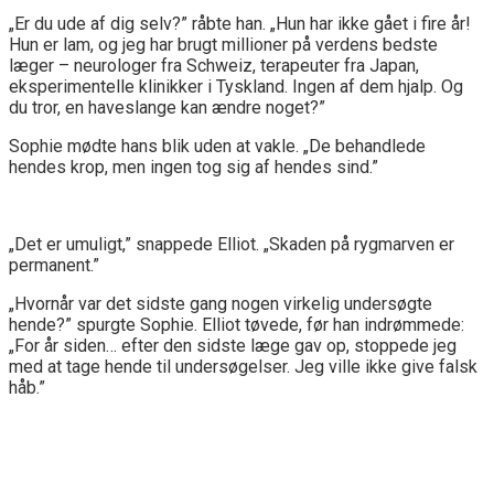
„Er du ude af dig selv?” råbte han. „Hun har ikke gået i fire år!
Hun er lam, og jeg har brugt millioner på verdens bedste
læger – neurologer fra Schweiz, terapeuter fra Japan,
eksperimentelle klinikker i Tyskland. Ingen af dem hjalp. Og
du tror, en haveslange kan ændre noget?”
Sophie mødte hans blik uden at vakle. „De behandlede
hendes krop, men ingen tog sig af hendes sind.”
„Det er umuligt,” snappede Elliot. „Skaden på rygmarven er
permanent.”
„Hvornår var det sidste gang nogen virkelig undersøgte
hende?” spurgte Sophie. Elliot tøvede, før han indrømmede:
„For år siden… efter den sidste læge gav op, stoppede jeg
med at tage hende til undersøgelser. Jeg ville ikke give falsk
håb.”