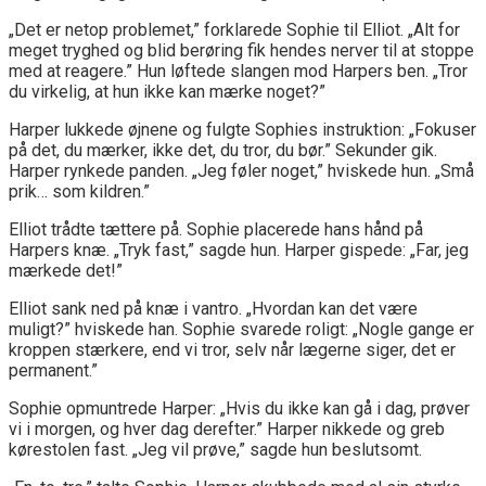
„Det er netop problemet,” forklarede Sophie til Elliot. „Alt for
meget tryghed og blid berøring fik hendes nerver til at stoppe
med at reagere.” Hun løftede slangen mod Harpers ben. „Tror
du virkelig, at hun ikke kan mærke noget?”
Harper lukkede øjnene og fulgte Sophies instruktion: „Fokuser
på det, du mærker, ikke det, du tror, du bør.” Sekunder gik.
Harper rynkede panden. „Jeg føler noget,” hviskede hun. „Små
prik… som kildren.”
Elliot trådte tættere på. Sophie placerede hans hånd på
Harpers knæ. „Tryk fast,” sagde hun. Harper gispede: „Far, jeg
mærkede det!”
Elliot sank ned på knæ i vantro. „Hvordan kan det være
muligt?” hviskede han. Sophie svarede roligt: „Nogle gange er
kroppen stærkere, end vi tror, selv når lægerne siger, det er
permanent.”
Sophie opmuntrede Harper: „Hvis du ikke kan gå i dag, prøver
vi i morgen, og hver dag derefter.” Harper nikkede og greb
kørestolen fast. „Jeg vil prøve,” sagde hun beslutsomt.