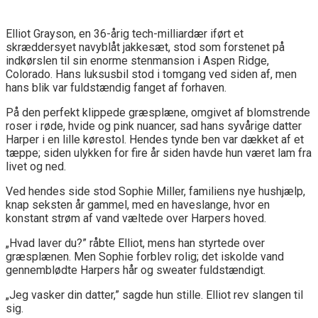
Elliot Grayson, en 36-årig tech-milliardær iført et
skræddersyet navyblåt jakkesæt, stod som forstenet på
indkørslen til sin enorme stenmansion i Aspen Ridge,
Colorado. Hans luksusbil stod i tomgang ved siden af, men
hans blik var fuldstændig fanget af forhaven.
På den perfekt klippede græsplæne, omgivet af blomstrende
roser i røde, hvide og pink nuancer, sad hans syvårige datter
Harper i en lille kørestol. Hendes tynde ben var dækket af et
tæppe; siden ulykken for fire år siden havde hun været lam fra
livet og ned.
Ved hendes side stod Sophie Miller, familiens nye hushjælp,
knap seksten år gammel, med en haveslange, hvor en
konstant strøm af vand væltede over Harpers hoved.
„Hvad laver du?” råbte Elliot, mens han styrtede over
græsplænen. Men Sophie forblev rolig; det iskolde vand
gennemblødte Harpers hår og sweater fuldstændigt.
„Jeg vasker din datter,” sagde hun stille. Elliot rev slangen til
sig.