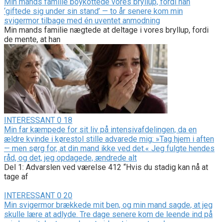
Min mands familie boykottede vores bryllup, fordi han
‘giftede sig under sin stand’ — to år senere kom min
svigermor tilbage med én uventet anmodning
Min mands familie nægtede at deltage i vores bryllup, fordi
de mente, at han
INTERESSANT
0
18
Min far kæmpede for sit liv på intensivafdelingen, da en
ældre kvinde i kørestol stille advarede mig: »Tag hjem i aften
— men sørg for, at din mand ikke ved det.« Jeg fulgte hendes
råd, og det, jeg opdagede, ændrede alt
Del 1: Advarslen ved værelse 412 “Hvis du stadig kan nå at
tage af
INTERESSANT
0
20
Min svigermor brækkede mit ben, og min mand sagde, at jeg
skulle lære at adlyde. Tre dage senere kom de leende ind på