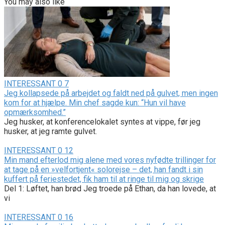
You may also like
INTERESSANT
0
7
Jeg kollapsede på arbejdet og faldt ned på gulvet, men ingen
kom for at hjælpe. Min chef sagde kun: “Hun vil have
opmærksomhed.”
Jeg husker, at konferencelokalet syntes at vippe, før jeg
husker, at jeg ramte gulvet.
INTERESSANT
0
12
Min mand efterlod mig alene med vores nyfødte trillinger for
at tage på en »velfortjent« solorejse – det, han fandt i sin
kuffert på feriestedet, fik ham til at ringe til mig og skrige
Del 1: Løftet, han brød Jeg troede på Ethan, da han lovede, at
vi
INTERESSANT
0
16