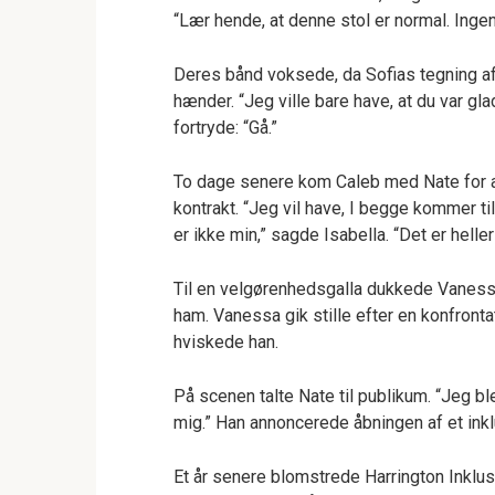
“Lær hende, at denne stol er normal. Inge
Deres bånd voksede, da Sofias tegning af
hænder. “Jeg ville bare have, at du var gl
fortryde: “Gå.”
To dage senere kom Caleb med Nate for 
kontrakt. “Jeg vil have, I begge kommer ti
er ikke min,” sagde Isabella. “Det er helle
Til en velgørenhedsgalla dukkede Vanessa 
ham. Vanessa gik stille efter en konfronta
hviskede han.
På scenen talte Nate til publikum. “Jeg b
mig.” Han annoncerede åbningen af et ink
Et år senere blomstrede Harrington Inklusi