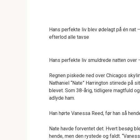
Hans perfekte liv blev ødelagt på én nat 
efterlod alle tavse
Hans perfekte liv smuldrede natten over
Regnen piskede ned over Chicagos skyline
Nathaniel “Nate” Harrington stirrede på s
blevet. Som 38-årig, tidligere magtfuld og
adlyde ham.
Han hørte Vanessa Reed, før han så hende. 
Nate havde forventet det. Hvert besøg bl
hende, men den rystede og faldt. “Vanes