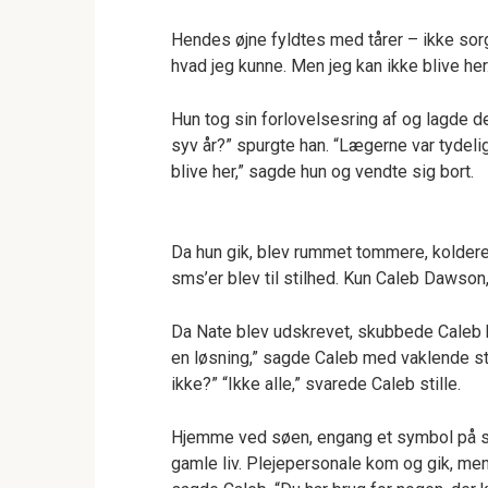
Hendes øjne fyldtes med tårer – ikke sorg,
hvad jeg kunne. Men jeg kan ikke blive her
Hun tog sin forlovelsesring af og lagde de
syv år?” spurgte han. “Lægerne var tydelig
blive her,” sagde hun og vendte sig bort.
Da hun gik, blev rummet tommere, koldere
sms’er blev til stilhed. Kun Caleb Dawson,
Da Nate blev udskrevet, skubbede Caleb h
en løsning,” sagde Caleb med vaklende st
ikke?” “Ikke alle,” svarede Caleb stille.
Hjemme ved søen, engang et symbol på su
gamle liv. Plejepersonale kom og gik, men 