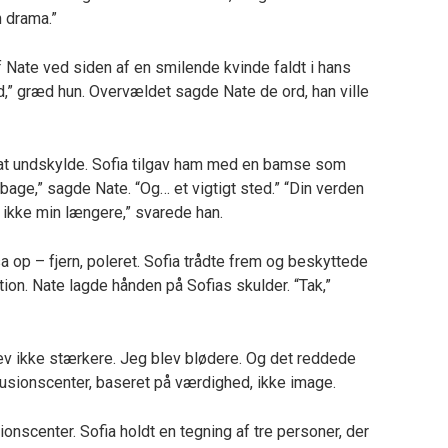
n drama.”
 Nate ved siden af en smilende kvinde faldt i hans
ad,” græd hun. Overvældet sagde Nate de ord, han ville
at undskylde. Sofia tilgav ham med en bamse som
lbage,” sagde Nate. “Og… et vigtigt sted.” “Din verden
r ikke min længere,” svarede han.
op – fjern, poleret. Sofia trådte frem og beskyttede
tion. Nate lagde hånden på Sofias skulder. “Tak,”
lev ikke stærkere. Jeg blev blødere. Og det reddede
lusionscenter, baseret på værdighed, ikke image.
onscenter. Sofia holdt en tegning af tre personer, der