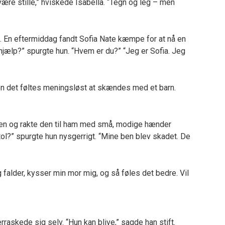
være stille,” hviskede Isabella. “Tegn og leg – men
. En eftermiddag fandt Sofia Nate kæmpe for at nå en
hjælp?” spurgte hun. “Hvem er du?” “Jeg er Sofia. Jeg
en det føltes meningsløst at skændes med et barn.
den og rakte den til ham med små, modige hænder
tol?” spurgte hun nysgerrigt. “Mine ben blev skadet. De
g falder, kysser min mor mig, og så føles det bedre. Vil
rraskede sig selv. “Hun kan blive,” sagde han stift.