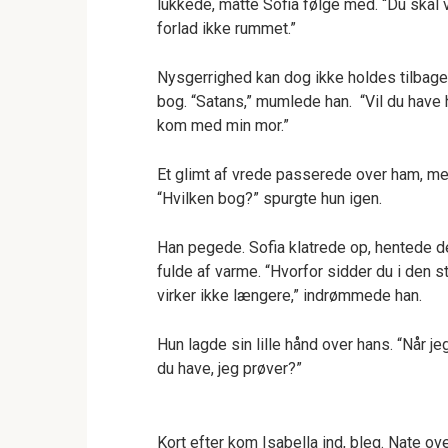
lukkede, måtte Sofia følge med. “Du skal 
forlad ikke rummet.”
Nysgerrighed kan dog ikke holdes tilbage
bog. “Satans,” mumlede han. “Vil du have 
kom med min mor.”
Et glimt af vrede passerede over ham, m
“Hvilken bog?” spurgte hun igen.
Han pegede. Sofia klatrede op, hentede 
fulde af varme. “Hvorfor sidder du i den s
virker ikke længere,” indrømmede han.
Hun lagde sin lille hånd over hans. “Når je
du have, jeg prøver?”
Kort efter kom Isabella ind, bleg. Nate ove