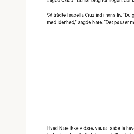
sagde Caleb. “Du har brug for nogen, der k
Så trådte Isabella Cruz ind i hans liv. “Du
medlidenhed,” sagde Nate. “Det passer mig 
Hvad Nate ikke vidste, var, at Isabella h