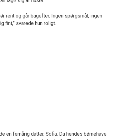
an tage sig af huset.”
 gør rent og går bagefter. Ingen spørgsmål, ingen
fint,” svarede hun roligt.
avde en femårig datter, Sofia. Da hendes børnehave