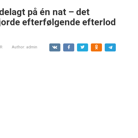
delagt på én nat – det
jorde efterfølgende efterlod
R
Author:
admin