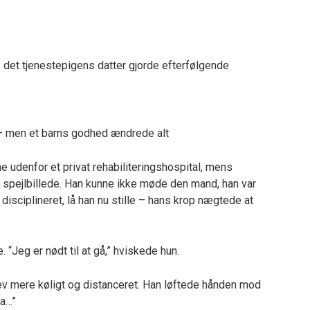
– det tjenestepigens datter gjorde efterfølgende
 – men et barns godhed ændrede alt
 udenfor et privat rehabiliteringshospital, mens
it spejlbillede. Han kunne ikke møde den mand, han var
 disciplineret, lå han nu stille – hans krop nægtede at
“Jeg er nødt til at gå,” hviskede hun.
ev mere køligt og distanceret. Han løftede hånden mod
sa…”