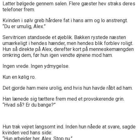
Latter bølgede gennem salen. Flere gæster hev straks deres
telefoner frem.
Kvinden i sølv greb hårdere fat i hans arm og lo anstrengt.
“Du er umulig, Alex.”
Servitricen standsede et øjeblik. Bakken rystede næsten
umærkeligt i hendes hænder, men hendes blik forblev roligt.
Hun så direkte på Alex, derefter kort på menneskemængden
omkring dem, før hun igen vendte øjnene mod ham.
Ingen vrede. Ingen ydmygelse.
Kun en kølig ro.
Det gjorde ham mere urolig, end hvis hun havde råbt ad ham.
Han lænede sig tættere frem med et provokerende grin.
“Hvad så? Er du bange?”
Hun trak vejret langsomt ind. Inden hun nåede at svare, sagde
kvinden ved hans side:
“Hun arbejder her, Alex. Stop nu.”