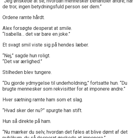
“Jeg ønskede at se, hvordan mennesker behandler andre, når
de tror, ingen betydningsfuld person ser dem.”
Ordene ramte hårdt.
Alex forsøgte desperat at smile.
“Isabella… det var bare en joke.”
Et svagt smil viste sig på hendes læber.
“Nej,” sagde hun roligt.
“Det var ærlighed.”
Stilheden blev tungere.
“Du gjorde ydmygelse til underholdning,” fortsatte hun. “Du
brugte mennesker som rekvisitter for at imponere andre.”
Hver sætning ramte ham som et slag.
“Hvad sker der nu?” spurgte han stift.
Hun så direkte på ham.
“Nu mærker du selv, hvordan det føles at blive dømt af det
publikum, du så desperat ønskede at imponere.”