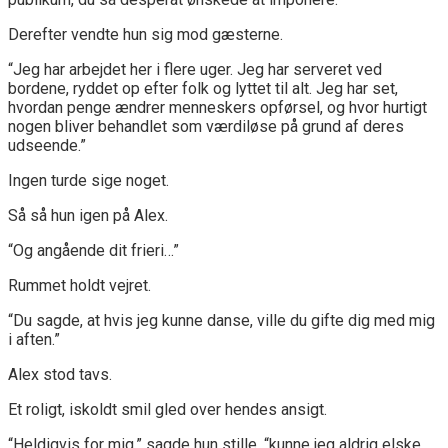
Derefter vendte hun sig mod gæsterne.
“Jeg har arbejdet her i flere uger. Jeg har serveret ved
bordene, ryddet op efter folk og lyttet til alt. Jeg har set,
hvordan penge ændrer menneskers opførsel, og hvor hurtigt
nogen bliver behandlet som værdiløse på grund af deres
udseende.”
Ingen turde sige noget.
Så så hun igen på Alex.
“Og angående dit frieri…”
Rummet holdt vejret.
“Du sagde, at hvis jeg kunne danse, ville du gifte dig med mig
i aften.”
Alex stod tavs.
Et roligt, iskoldt smil gled over hendes ansigt.
“Heldigvis for mig,” sagde hun stille, “kunne jeg aldrig elske