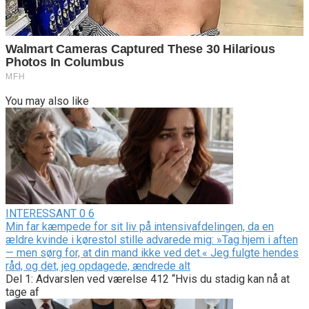
You may also like
INTERESSANT
0
6
Min far kæmpede for sit liv på intensivafdelingen, da en
ældre kvinde i kørestol stille advarede mig: »Tag hjem i aften
— men sørg for, at din mand ikke ved det.« Jeg fulgte hendes
råd, og det, jeg opdagede, ændrede alt
Del 1: Advarslen ved værelse 412 “Hvis du stadig kan nå at
tage af