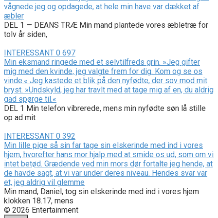
vågnede jeg og opdagede, at hele min have var dækket af
æbler
DEL 1 — DEANS TRÆ Min mand plantede vores æbletræ for
tolv år siden,
INTERESSANT
0
697
Min eksmand ringede med et selvtilfreds grin. »Jeg gifter
mig med den kvinde, jeg valgte frem for dig. Kom og se os
vinde.« Jeg kastede et blik på den nyfødte, der sov mod mit
bryst. »Undskyld, jeg har travlt med at tage mig af en, du aldrig
gad spørge til.«
DEL 1 Min telefon vibrerede, mens min nyfødte søn lå stille
op ad mit
INTERESSANT
0
392
Min lille pige så sin far tage sin elskerinde med ind i vores
hjem, hvorefter hans mor hjalp med at smide os ud, som om vi
intet betød. Grædende ved min mors dør fortalte jeg hende, at
de havde sagt, at vi var under deres niveau. Hendes svar var
et, jeg aldrig vil glemme
Min mand, Daniel, tog sin elskerinde med ind i vores hjem
klokken 18.17, mens
© 2026 Entertainment