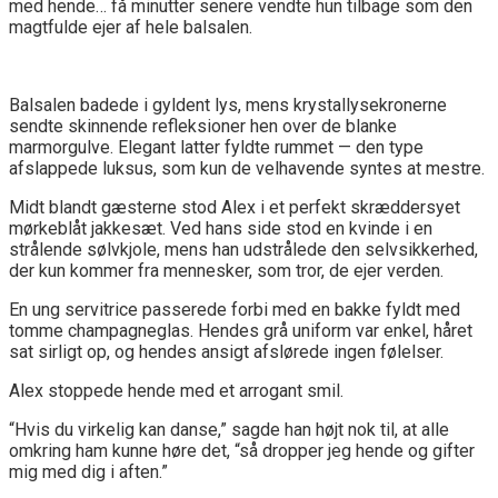
med hende… få minutter senere vendte hun tilbage som den
magtfulde ejer af hele balsalen.
Balsalen badede i gyldent lys, mens krystallysekronerne
sendte skinnende refleksioner hen over de blanke
marmorgulve. Elegant latter fyldte rummet — den type
afslappede luksus, som kun de velhavende syntes at mestre.
Midt blandt gæsterne stod Alex i et perfekt skræddersyet
mørkeblåt jakkesæt. Ved hans side stod en kvinde i en
strålende sølvkjole, mens han udstrålede den selvsikkerhed,
der kun kommer fra mennesker, som tror, de ejer verden.
En ung servitrice passerede forbi med en bakke fyldt med
tomme champagneglas. Hendes grå uniform var enkel, håret
sat sirligt op, og hendes ansigt afslørede ingen følelser.
Alex stoppede hende med et arrogant smil.
“Hvis du virkelig kan danse,” sagde han højt nok til, at alle
omkring ham kunne høre det, “så dropper jeg hende og gifter
mig med dig i aften.”