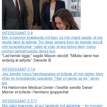
INTERESSANT
0
8
Min svigermor brækkede mit ben, og min mand sagde, at jeg
skulle lære at adlyde. Tre dage senere kom de leende ind på
min hospitalsstue—uden at vide, at jeg optog dem, mens
politiet gennemsøgte deres hus
“Lad hende ligge,” sagde Mason iskoldt. “Måske lærer hun
endelig at adlyde.” Danielle lå
INTERESSANT
0
14
Jeg sendte vores familiegruppe et billede af min datter, bleg
efter en livreddende operation. “Hun vil gerne se jer,” skrev
jeg
Fra Harborview Medical Center i Seattle sendte Daniel
Mercer et billede i familiens gruppechat
INTERESSANT
0
577
Min nabo krævede, at jeg fældede mit æbletræ – en morgen