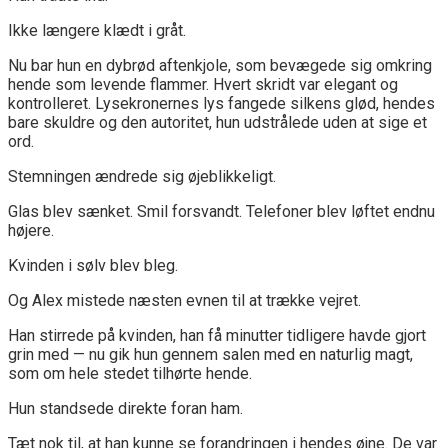
Ikke længere klædt i gråt.
Nu bar hun en dybrød aftenkjole, som bevægede sig omkring
hende som levende flammer. Hvert skridt var elegant og
kontrolleret. Lysekronernes lys fangede silkens glød, hendes
bare skuldre og den autoritet, hun udstrålede uden at sige et
ord.
Stemningen ændrede sig øjeblikkeligt.
Glas blev sænket. Smil forsvandt. Telefoner blev løftet endnu
højere.
Kvinden i sølv blev bleg.
Og Alex mistede næsten evnen til at trække vejret.
Han stirrede på kvinden, han få minutter tidligere havde gjort
grin med — nu gik hun gennem salen med en naturlig magt,
som om hele stedet tilhørte hende.
Hun standsede direkte foran ham.
Tæt nok til, at han kunne se forandringen i hendes øjne. De var