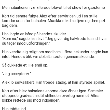
Men situationen var allerede blevet til et show for gæsterne.
Kort tid senere fulgte Alex efter servitricen ud i en stille
korridor uden for balsalen. Musikken lød nu fjern og dæmpet
bag dem.
Han lagde en hånd på hendes skulder.
“Kom nu,” sagde han lavt. “Jeg giver dig halvtreds tusind, hvis
du tager imod udfordringen.”
Hun vendte sig roligt om mod ham. I flere sekunder sagde hun
intet. Hendes blik var stabilt, næsten gennemskuende.
Så dukkede et lille smil op.
“Jeg accepterer.”
Alex lo selvsikkert. Han troede stadig, at han styrede spillet.
Kort efter blev balsalens enorme døre åbnet igen. Samtaler
stoppede gradvist, indtil stilheden overtog rummet. Alles
blikke rettede sig mod indgangen.
Hun trådte ind.