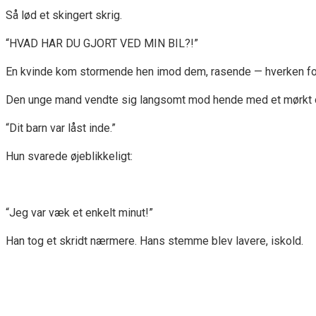
Så lød et skingert skrig.
“HVAD HAR DU GJORT VED MIN BIL?!”
En kvinde kom stormende hen imod dem, rasende — hverken fors
Den unge mand vendte sig langsomt mod hende med et mørkt og 
“Dit barn var låst inde.”
Hun svarede øjeblikkeligt:
“Jeg var væk et enkelt minut!”
Han tog et skridt nærmere. Hans stemme blev lavere, iskold.