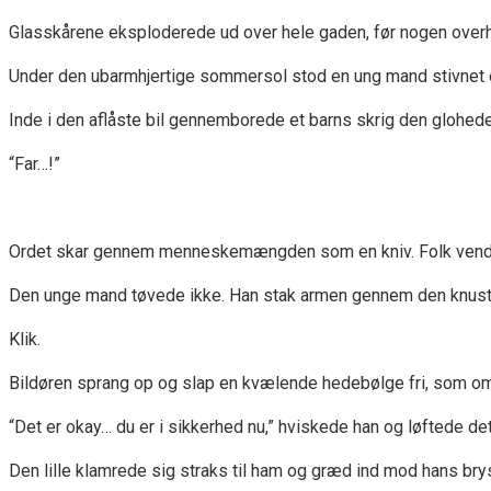
Glasskårene eksploderede ud over hele gaden, før nogen overho
Under den ubarmhjertige sommersol stod en ung mand stivnet et
Inde i den aflåste bil gennemborede et barns skrig den glohede 
“Far…!”
Ordet skar gennem menneskemængden som en kniv. Folk vendte s
Den unge mand tøvede ikke. Han stak armen gennem den knuste 
Klik.
Bildøren sprang op og slap en kvælende hedebølge fri, som om
“Det er okay… du er i sikkerhed nu,” hviskede han og løftede de
Den lille klamrede sig straks til ham og græd ind mod hans bry