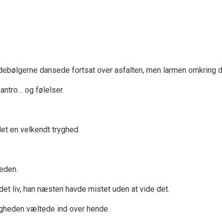
 Hedebølgerne dansede fortsat over asfalten, men larmen omkring d
ntro… og følelser.
t en velkendt tryghed.
eden.
det liv, han næsten havde mistet uden at vide det.
eligheden væltede ind over hende.