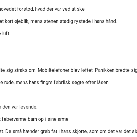
vedet forstod, hvad der var ved at ske.
 kort øjeblik, mens stenen stadig rystede i hans hånd.
luft.
ig straks om. Mobiltelefoner blev løftet. Panikken bredte sig
rude, mens hans fingre febrilsk søgte efter låsen.
 den var levende.
t febervarme barn op i sine arme.
st. De små hænder greb fat i hans skjorte, som om det var det si