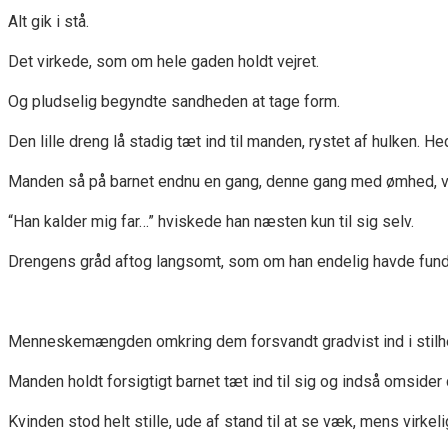
Alt gik i stå.
Det virkede, som om hele gaden holdt vejret.
Og pludselig begyndte sandheden at tage form.
Den lille dreng lå stadig tæt ind til manden, rystet af hulken.
Manden så på barnet endnu en gang, denne gang med ømhed, va
“Han kalder mig far…” hviskede han næsten kun til sig selv.
Drengens gråd aftog langsomt, som om han endelig havde funde
Menneskemængden omkring dem forsvandt gradvist ind i stilh
Manden holdt forsigtigt barnet tæt ind til sig og indså omsider 
Kvinden stod helt stille, ude af stand til at se væk, mens virk