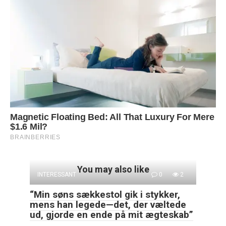
You may also like
INTERESSANT
0
2
“Min søns sækkestol gik i stykker,
mens han legede—det, der væltede
ud, gjorde en ende på mit ægteskab”