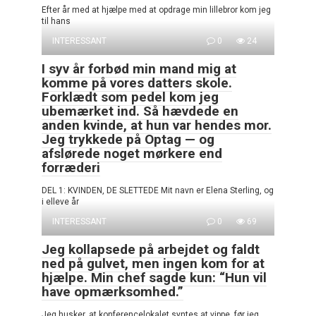
Efter år med at hjælpe med at opdrage min lillebror kom jeg
til hans
INTERESSANT
0
24
I syv år forbød min mand mig at
komme på vores datters skole.
Forklædt som pedel kom jeg
ubemærket ind. Så hævdede en
anden kvinde, at hun var hendes mor.
Jeg trykkede på Optag — og
afslørede noget mørkere end
forræderi
DEL 1: KVINDEN, DE SLETTEDE Mit navn er Elena Sterling, og
i elleve år
INTERESSANT
0
69
Jeg kollapsede på arbejdet og faldt
ned på gulvet, men ingen kom for at
hjælpe. Min chef sagde kun: “Hun vil
have opmærksomhed.”
Jeg husker, at konferencelokalet syntes at vippe, før jeg