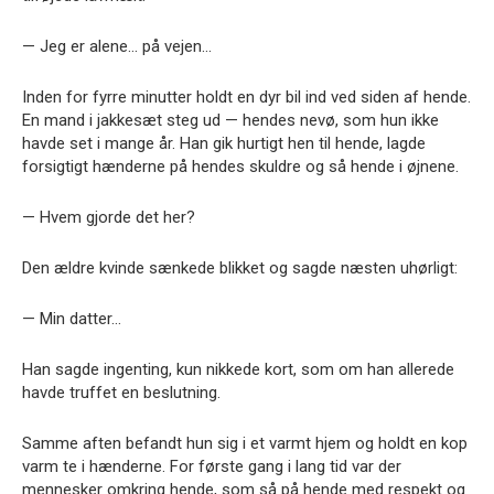
— Jeg er alene… på vejen…
Inden for fyrre minutter holdt en dyr bil ind ved siden af hende.
En mand i jakkesæt steg ud — hendes nevø, som hun ikke
havde set i mange år. Han gik hurtigt hen til hende, lagde
forsigtigt hænderne på hendes skuldre og så hende i øjnene.
— Hvem gjorde det her?
Den ældre kvinde sænkede blikket og sagde næsten uhørligt:
— Min datter…
Han sagde ingenting, kun nikkede kort, som om han allerede
havde truffet en beslutning.
Samme aften befandt hun sig i et varmt hjem og holdt en kop
varm te i hænderne. For første gang i lang tid var der
mennesker omkring hende, som så på hende med respekt og