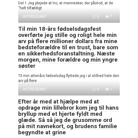
Del 1 Jeg plejede at tro, at mennesker, der påstod, at de
“helt tilfældigt
INTERESSANT
0
7
Til min 18-års fødselsdagsfest
overførte jeg stille og roligt hele min
arv på flere millioner dollars fra mine
bedsteforældre til en trust, bare som
en sikkerhedsforanstaltning. Næste
morgen, mine forældre og min yngre
søster
Til min attenårs fødselsdag flyttede jeg i al stilhed hele den
arv på flere
INTERESSANT
0
7
Efter år med at hjælpe med at
opdrage min lillebror kom jeg til hans
bryllup med et hjerte fyldt med
glæde. Så så jeg de grusomme ord
på mit navnekort, og brudens familie
begyndte at grine