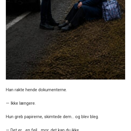
Han rakte hende dokumenterne.
— Ikke længere.
Hun greb papirerne, skimtede dem… og blev bleg.
— Det er… en fejl… mor, det kan du ikke…