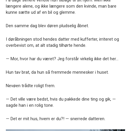
Få dage senere vendte hun tilbage til sit hjem. Men ikke
længere alene, og ikke længere som den kvinde, man bare
kunne sætte ud af en bil og glemme.
Den samme dag blev døren pludselig åbnet.
I døråbningen stod hendes datter med kufferter, irriteret og
overbevist om, at alt stadig tilhørte hende.
— Mor, hvor har du været? Jeg forstår virkelig ikke det her…
Hun tav brat, da hun så fremmede mennesker i huset.
Nevøen trådte roligt frem.
— Det ville være bedst, hvis du pakkede dine ting og gik, —
sagde han i en rolig tone.
— Det er mit hus, hvem er du?! — snerrede datteren.