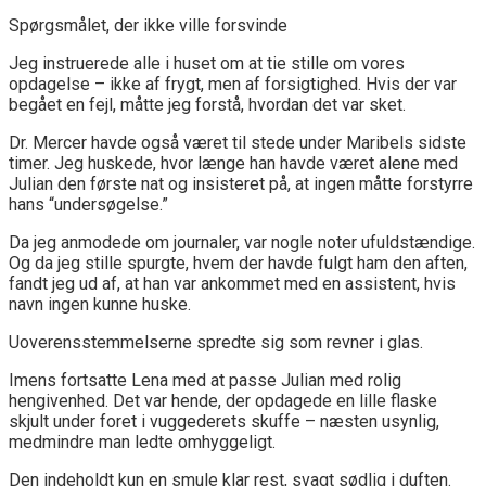
Spørgsmålet, der ikke ville forsvinde
Jeg instruerede alle i huset om at tie stille om vores
opdagelse – ikke af frygt, men af forsigtighed. Hvis der var
begået en fejl, måtte jeg forstå, hvordan det var sket.
Dr. Mercer havde også været til stede under Maribels sidste
timer. Jeg huskede, hvor længe han havde været alene med
Julian den første nat og insisteret på, at ingen måtte forstyrre
hans “undersøgelse.”
Da jeg anmodede om journaler, var nogle noter ufuldstændige.
Og da jeg stille spurgte, hvem der havde fulgt ham den aften,
fandt jeg ud af, at han var ankommet med en assistent, hvis
navn ingen kunne huske.
Uoverensstemmelserne spredte sig som revner i glas.
Imens fortsatte Lena med at passe Julian med rolig
hengivenhed. Det var hende, der opdagede en lille flaske
skjult under foret i vuggederets skuffe – næsten usynlig,
medmindre man ledte omhyggeligt.
Den indeholdt kun en smule klar rest, svagt sødlig i duften.