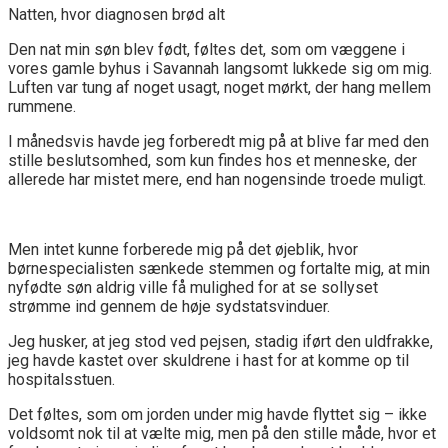
Natten, hvor diagnosen brød alt
Den nat min søn blev født, føltes det, som om væggene i
vores gamle byhus i Savannah langsomt lukkede sig om mig.
Luften var tung af noget usagt, noget mørkt, der hang mellem
rummene.
I månedsvis havde jeg forberedt mig på at blive far med den
stille beslutsomhed, som kun findes hos et menneske, der
allerede har mistet mere, end han nogensinde troede muligt.
Men intet kunne forberede mig på det øjeblik, hvor
børnespecialisten sænkede stemmen og fortalte mig, at min
nyfødte søn aldrig ville få mulighed for at se sollyset
strømme ind gennem de høje sydstatsvinduer.
Jeg husker, at jeg stod ved pejsen, stadig iført den uldfrakke,
jeg havde kastet over skuldrene i hast for at komme op til
hospitalsstuen.
Det føltes, som om jorden under mig havde flyttet sig – ikke
voldsomt nok til at vælte mig, men på den stille måde, hvor et