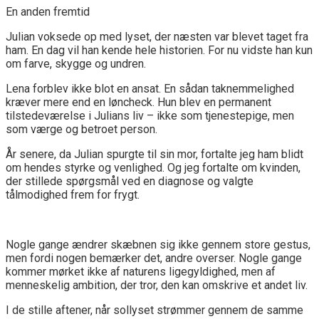
En anden fremtid
Julian voksede op med lyset, der næsten var blevet taget fra
ham. En dag vil han kende hele historien. For nu vidste han kun
om farve, skygge og undren.
Lena forblev ikke blot en ansat. En sådan taknemmelighed
kræver mere end en løncheck. Hun blev en permanent
tilstedeværelse i Julians liv – ikke som tjenestepige, men
som værge og betroet person.
År senere, da Julian spurgte til sin mor, fortalte jeg ham blidt
om hendes styrke og venlighed. Og jeg fortalte om kvinden,
der stillede spørgsmål ved en diagnose og valgte
tålmodighed frem for frygt.
Nogle gange ændrer skæbnen sig ikke gennem store gestus,
men fordi nogen bemærker det, andre overser. Nogle gange
kommer mørket ikke af naturens ligegyldighed, men af
menneskelig ambition, der tror, den kan omskrive et andet liv.
I de stille aftener, når sollyset strømmer gennem de samme