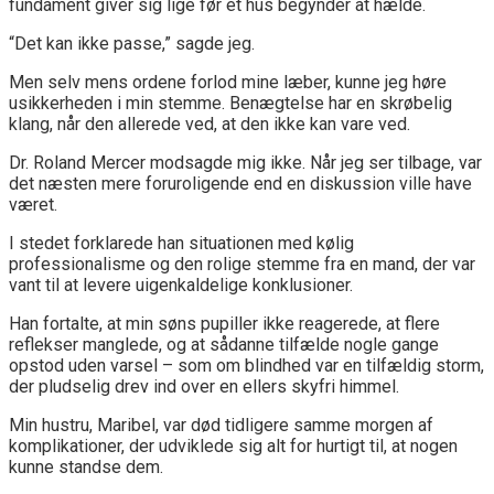
fundament giver sig lige før et hus begynder at hælde.
“Det kan ikke passe,” sagde jeg.
Men selv mens ordene forlod mine læber, kunne jeg høre
usikkerheden i min stemme. Benægtelse har en skrøbelig
klang, når den allerede ved, at den ikke kan vare ved.
Dr. Roland Mercer modsagde mig ikke. Når jeg ser tilbage, var
det næsten mere foruroligende end en diskussion ville have
været.
I stedet forklarede han situationen med kølig
professionalisme og den rolige stemme fra en mand, der var
vant til at levere uigenkaldelige konklusioner.
Han fortalte, at min søns pupiller ikke reagerede, at flere
reflekser manglede, og at sådanne tilfælde nogle gange
opstod uden varsel – som om blindhed var en tilfældig storm,
der pludselig drev ind over en ellers skyfri himmel.
Min hustru, Maribel, var død tidligere samme morgen af
komplikationer, der udviklede sig alt for hurtigt til, at nogen
kunne standse dem.