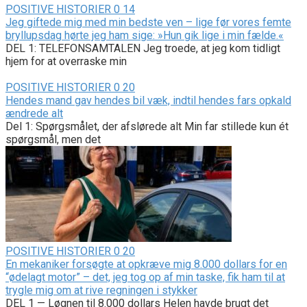
POSITIVE HISTORIER
0
14
Jeg giftede mig med min bedste ven – lige før vores femte
bryllupsdag hørte jeg ham sige: »Hun gik lige i min fælde.«
DEL 1: TELEFONSAMTALEN Jeg troede, at jeg kom tidligt
hjem for at overraske min
POSITIVE HISTORIER
0
20
Hendes mand gav hendes bil væk, indtil hendes fars opkald
ændrede alt
Del 1: Spørgsmålet, der afslørede alt Min far stillede kun ét
spørgsmål, men det
POSITIVE HISTORIER
0
20
En mekaniker forsøgte at opkræve mig 8.000 dollars for en
“ødelagt motor” – det, jeg tog op af min taske, fik ham til at
trygle mig om at rive regningen i stykker
DEL 1 — Løgnen til 8.000 dollars Helen havde brugt det