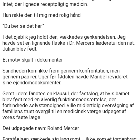
Intet, der lignede receptpligtig medicin.
Hun rakte den til mig med rolig hånd.
“Du bør se det her.”
I det øjeblik jeg holdt den, vækkedes genkendelsen. Jeg
havde set en lignende flaske i Dr. Mercers læderetui den nat,
Julian blev født.
Et motiv skjult i dokumenter
Sandheden kom ikke frem gennem konfrontation, men
gennem papirer. Uger før fødslen havde Maribel revideret
sine ejendomsdokumenter.
Gemt i dem fandtes en klausul, der fastslog, at hvis barnet
blev født med en alvorlig funktionsnedsættelse, der
forhindrede selvstændighed, ville midlertidig overvågning af
familiens trust overgå til en medicinsk værge udpeget af
vores faste læge.
Det udpegede navn: Roland Mercer.
Forståelsen sænkede sig langsomt – ikke som et tordenbrag,