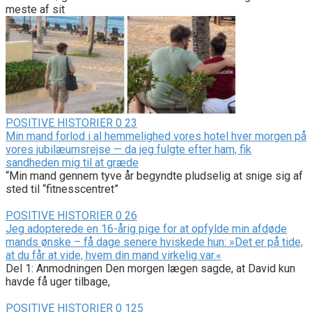
meste af sit
POSITIVE HISTORIER
0
23
Min mand forlod i al hemmelighed vores hotel hver morgen på
vores jubilæumsrejse — da jeg fulgte efter ham, fik
sandheden mig til at græde
“Min mand gennem tyve år begyndte pludselig at snige sig af
sted til “fitnesscentret”
POSITIVE HISTORIER
0
26
Jeg adopterede en 16-årig pige for at opfylde min afdøde
mands ønske – få dage senere hviskede hun: »Det er på tide,
at du får at vide, hvem din mand virkelig var.«
Del 1: Anmodningen Den morgen lægen sagde, at David kun
havde få uger tilbage,
POSITIVE HISTORIER
0
125