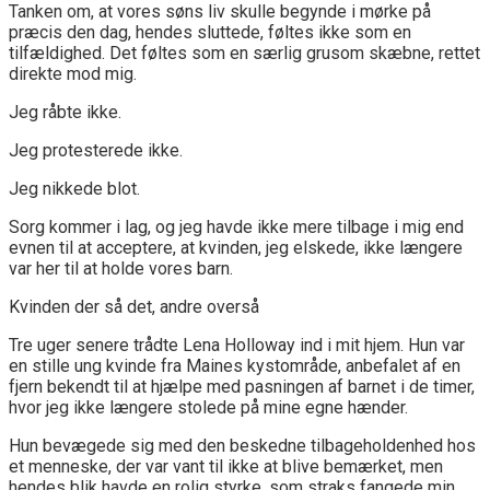
Tanken om, at vores søns liv skulle begynde i mørke på
præcis den dag, hendes sluttede, føltes ikke som en
tilfældighed. Det føltes som en særlig grusom skæbne, rettet
direkte mod mig.
Jeg råbte ikke.
Jeg protesterede ikke.
Jeg nikkede blot.
Sorg kommer i lag, og jeg havde ikke mere tilbage i mig end
evnen til at acceptere, at kvinden, jeg elskede, ikke længere
var her til at holde vores barn.
Kvinden der så det, andre overså
Tre uger senere trådte Lena Holloway ind i mit hjem. Hun var
en stille ung kvinde fra Maines kystområde, anbefalet af en
fjern bekendt til at hjælpe med pasningen af barnet i de timer,
hvor jeg ikke længere stolede på mine egne hænder.
Hun bevægede sig med den beskedne tilbageholdenhed hos
et menneske, der var vant til ikke at blive bemærket, men
hendes blik havde en rolig styrke, som straks fangede min