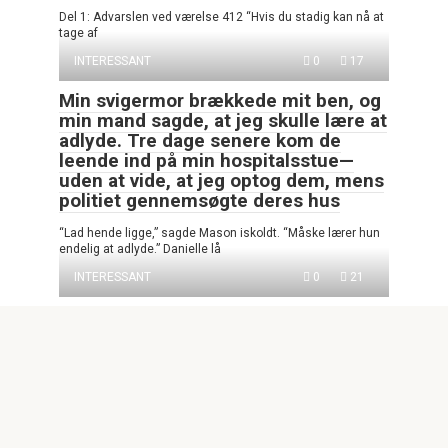
Del 1: Advarslen ved værelse 412 “Hvis du stadig kan nå at
tage af
INTERESSANT
0
17
Min svigermor brækkede mit ben, og
min mand sagde, at jeg skulle lære at
adlyde. Tre dage senere kom de
leende ind på min hospitalsstue—
uden at vide, at jeg optog dem, mens
politiet gennemsøgte deres hus
“Lad hende ligge,” sagde Mason iskoldt. “Måske lærer hun
endelig at adlyde.” Danielle lå
INTERESSANT
0
21
Jeg sendte vores familiegruppe et
billede af min datter, bleg efter en
livreddende operation. “Hun vil gerne
se jer,” skrev jeg
Fra Harborview Medical Center i Seattle sendte Daniel
Mercer et billede i familiens gruppechat