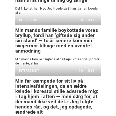
ham til at ringe til mig og skrige
Del 1: Løftet, han brød Jeg troede på Ethan, da han lovede,
at vi
INTERESSANT
0
14
Min mands familie boykottede vores
bryllup, fordi han ‘giftede sig under
sin stand’ — to år senere kom min
svigermor tilbage med én uventet
anmodning
Min mands familie nægtede at deltage i vores bryllup, fordi
de mente, at han
INTERESSANT
0
16
Min far kæmpede for sit liv på
intensivafdelingen, da en ældre
kvinde i kørestol stille advarede mig:
»Tag hjem i aften — men sørg for, at
din mand ikke ved det.« Jeg fulgte
hendes råd, og det, jeg opdagede,
ændrede alt