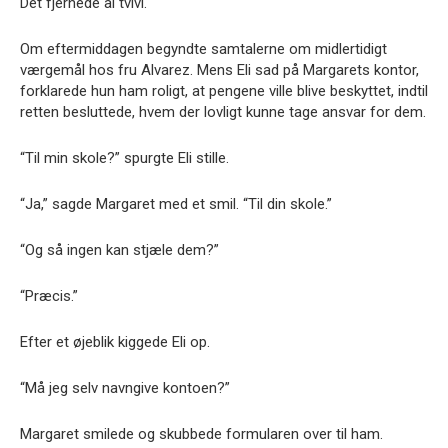
Det fjernede al tvivl.
Om eftermiddagen begyndte samtalerne om midlertidigt
værgemål hos fru Alvarez. Mens Eli sad på Margarets kontor,
forklarede hun ham roligt, at pengene ville blive beskyttet, indtil
retten besluttede, hvem der lovligt kunne tage ansvar for dem.
“Til min skole?” spurgte Eli stille.
“Ja,” sagde Margaret med et smil. “Til din skole.”
“Og så ingen kan stjæle dem?”
“Præcis.”
Efter et øjeblik kiggede Eli op.
“Må jeg selv navngive kontoen?”
Margaret smilede og skubbede formularen over til ham.