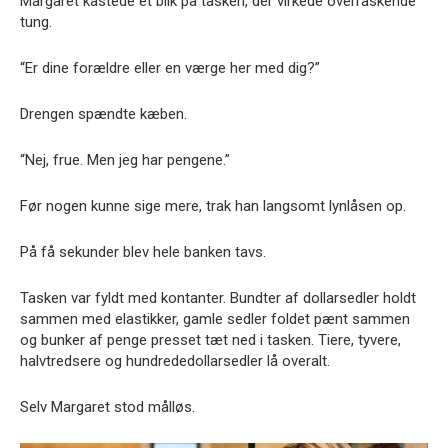
Margaret kastede et blik på tasken, der virkede overraskende
tung.
“Er dine forældre eller en værge her med dig?”
Drengen spændte kæben.
“Nej, frue. Men jeg har pengene.”
Før nogen kunne sige mere, trak han langsomt lynlåsen op.
På få sekunder blev hele banken tavs.
Tasken var fyldt med kontanter. Bundter af dollarsedler holdt
sammen med elastikker, gamle sedler foldet pænt sammen
og bunker af penge presset tæt ned i tasken. Tiere, tyvere,
halvtredsere og hundrededollarsedler lå overalt.
Selv Margaret stod målløs.