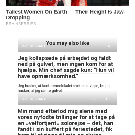
You may also like
INTERESSANT
0
4
Jeg kollapsede på arbejdet og faldt
ned på gulvet, men ingen kom for at
hjælpe. Min chef sagde kun: “Hun vil
have opmærksomhed.”
Jeg husker, at konferencelokalet syntes at vippe, før jeg
husker, at jeg ramte gulvet.
INTERESSANT
0
10
Min mand efterlod mig alene med
vores nyfødte trillinger for at tage på
en »velfortjent« solorejse – det, han
fandt i sin kuffert på feriestedet, fik