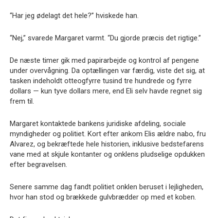
“Har jeg ødelagt det hele?” hviskede han.
“Nej,” svarede Margaret varmt. “Du gjorde præcis det rigtige.”
De næste timer gik med papirarbejde og kontrol af pengene
under overvågning. Da optællingen var færdig, viste det sig, at
tasken indeholdt otteogfyrre tusind tre hundrede og fyrre
dollars — kun tyve dollars mere, end Eli selv havde regnet sig
frem til.
Margaret kontaktede bankens juridiske afdeling, sociale
myndigheder og politiet. Kort efter ankom Elis ældre nabo, fru
Alvarez, og bekræftede hele historien, inklusive bedstefarens
vane med at skjule kontanter og onklens pludselige opdukken
efter begravelsen.
Senere samme dag fandt politiet onklen beruset i lejligheden,
hvor han stod og brækkede gulvbrædder op med et koben.