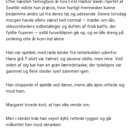
Efter næsten femogtyve år hos First Harbor Bank i hjertet af
Seattle vidste hun præcis, hvor hurtigt mennesker kunne
bedømme andre ud fra deres tøj og udseende. Denne torsdag
morgen havde ellers været helt normal — møder om lån,
virksomheders indbetalinger og duften af frisk kaffe, der
fyldte foyeren — indtil hoveddøren gik op, og en lille dreng på
omkring otte år kom ind alene.
Han var spinkel, med røde kinder fra vinterkulden udenfor.
Hans grå T-shirt var falmet, og skoene slidte, men rene. Ved
siden af sig bar han en grøn lærredstaske, der tydeligvis var
gammel og flere steder syet sammen igen.
Han stoppede et øjeblik ved døren, mens alle øjne rettede sig
mod ham.
Margaret troede kort, at han ville vende om.
Men i stedet trak han vejret dybt, rettede ryggen og gik
målrettet hen mod skranken.