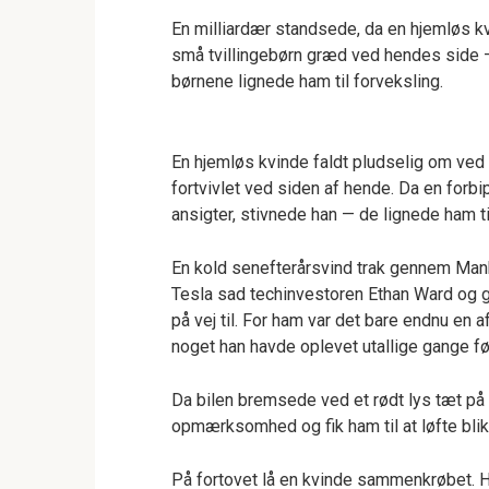
En milliardær standsede, da en hjemløs k
små tvillingebørn græd ved hendes side — 
børnene lignede ham til forveksling.
En hjemløs kvinde faldt pludselig om ved 
fortvivlet ved siden af hende. Da en forb
ansigter, stivnede han — de lignede ham ti
En kold senefterårsvind trak gennem Man
Tesla sad techinvestoren Ethan Ward og 
på vej til. For ham var det bare endnu en 
noget han havde oplevet utallige gange fø
Da bilen bremsede ved et rødt lys tæt på
opmærksomhed og fik ham til at løfte blik
På fortovet lå en kvinde sammenkrøbet. He