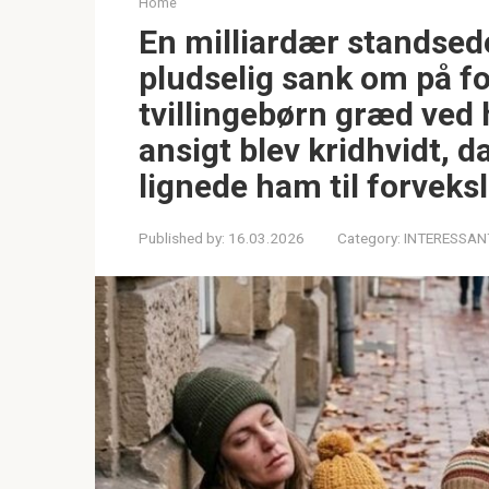
Home
En milliardær standsed
pludselig sank om på f
tvillingebørn græd ved
ansigt blev kridhvidt, d
lignede ham til forveksl
Published by:
16.03.2026
Category:
INTERESSAN