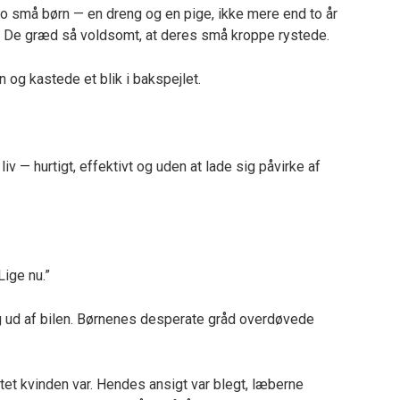
 to små børn — en dreng og en pige, ikke mere end to år
. De græd så voldsomt, at deres små kroppe rystede.
n og kastede et blik i bakspejlet.
iv — hurtigt, effektivt og uden at lade sig påvirke af
Lige nu.”
g ud af bilen. Børnenes desperate gråd overdøvede
et kvinden var. Hendes ansigt var blegt, læberne