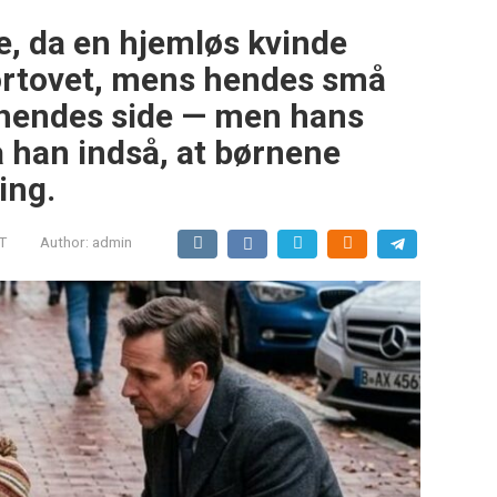
e, da en hjemløs kvinde
ortovet, mens hendes små
 hendes side — men hans
a han indså, at børnene
ing.
T
Author:
admin