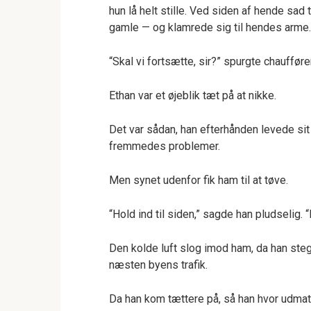
hun lå helt stille. Ved siden af hende sad
gamle — og klamrede sig til hendes arme
“Skal vi fortsætte, sir?” spurgte chaufføre
Ethan var et øjeblik tæt på at nikke.
Det var sådan, han efterhånden levede sit l
fremmedes problemer.
Men synet udenfor fik ham til at tøve.
“Hold ind til siden,” sagde han pludselig. “
Den kolde luft slog imod ham, da han ste
næsten byens trafik.
Da han kom tættere på, så han hvor udmatt