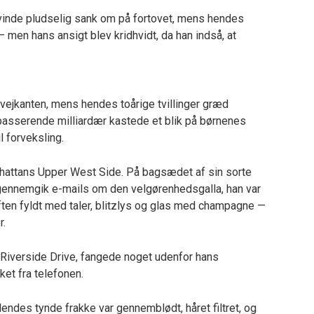
vinde pludselig sank om på fortovet, mens hendes
men hans ansigt blev kridhvidt, da han indså, at
vejkanten, mens hendes toårige tvillinger græd
ipasserende milliardær kastede et blik på børnenes
l forveksling.
hattans Upper West Side. På bagsædet af sin sorte
gennemgik e-mails om den velgørenhedsgalla, han var
aften fyldt med taler, blitzlys og glas med champagne —
r.
 Riverside Drive, fangede noget udenfor hans
ket fra telefonen.
ndes tynde frakke var gennemblødt, håret filtret, og