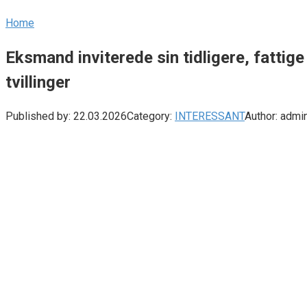
Home
Eksmand inviterede sin tidligere, fattig
tvillinger
Published by:
22.03.2026
Category:
INTERESSANT
Author:
admi