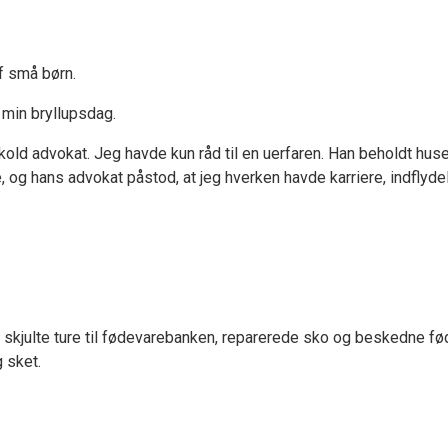
af små børn.
 min bryllupsdag.
iskold advokat. Jeg havde kun råd til en uerfaren. Han beholdt hu
og hans advokat påstod, at jeg hverken havde karriere, indflydels
øvn, skjulte ture til fødevarebanken, reparerede sko og beskedne
 sket.