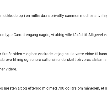
 hun dukkede op i en milliardærs privatfly sammen med hans tvillin
 type Garrett engang sagde, vi aldrig ville få råd til. Alligevel v
r fire år siden – og han ønskede, at jeg skulle være vidne til ha
breve til mig og senere satte sin underskrift på vores skilsmis
er videre.
tog næsten alt og efterlod mig med 700 dollars om måneden, et li