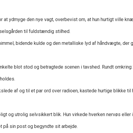
r at ydmyge den nye vagt, overbevist om, at hun hurtigt ville kn
elsgården til fuldstændig stilhed.
mmel, bidende kulde og den metalliske lyd af håndvægte, der 
nkelte blot stod og betragtede scenen i tavshed. Rundt omkring
rholdes.
e af og til et par ord over radioen, kastede hurtige blikke til h
igt og utrolig selvsikkert blik. Hun virkede hverken nervøs eller 
t på sin post og begyndte sit arbejde.