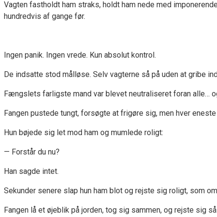
Vagten fastholdt ham straks, holdt ham nede med imponerende 
hundredvis af gange før.
Ingen panik. Ingen vrede. Kun absolut kontrol.
De indsatte stod målløse. Selv vagterne så på uden at gribe ind
Fængslets farligste mand var blevet neutraliseret foran alle… o
Fangen pustede tungt, forsøgte at frigøre sig, men hver enest
Hun bøjede sig let mod ham og mumlede roligt:
— Forstår du nu?
Han sagde intet.
Sekunder senere slap hun ham blot og rejste sig roligt, som om
Fangen lå et øjeblik på jorden, tog sig sammen, og rejste sig 