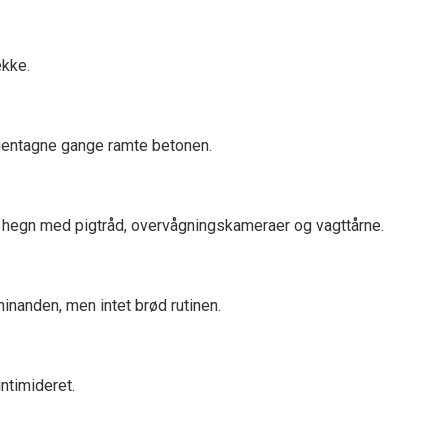
ække.
gentagne gange ramte betonen.
: hegn med pigtråd, overvågningskameraer og vagttårne.
inanden, men intet brød rutinen.
intimideret.