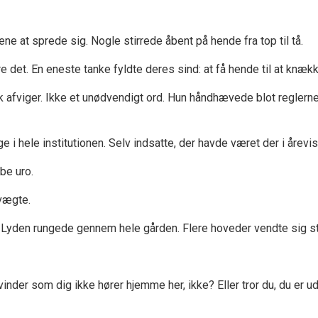
e at sprede sig. Nogle stirrede åbent på hende fra top til tå.
e det. En eneste tanke fyldte deres sind: at få hende til at knækk
ik afviger. Ikke et unødvendigt ord. Hun håndhævede blot reglern
 i hele institutionen. Selv indsatte, der havde været der i årevis
abe uro.
vægte.
Lyden rungede gennem hele gården. Flere hoveder vendte sig st
nder som dig ikke hører hjemme her, ikke? Eller tror du, du er 