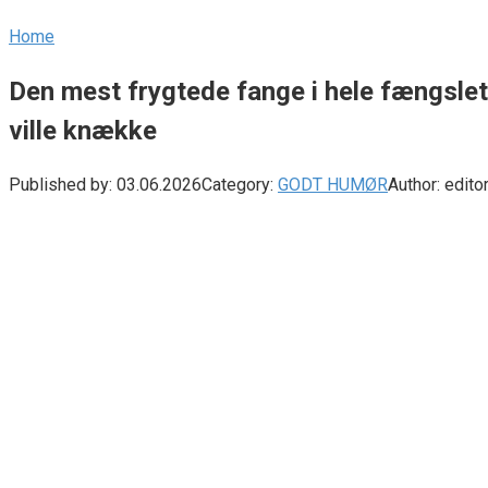
Home
Den mest frygtede fange i hele fængslet 
ville knække
Published by:
03.06.2026
Category:
GODT HUMØR
Author:
edito