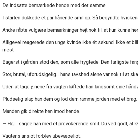
De indsatte bemærkede hende med det samme.
I starten dukkede et par hånende smil op. Så begyndte hviskenen
Andre råbte vulgære bemærkninger højt nok til, at hun kunne hør
Alligevel reagerede den unge kvinde ikke ét sekund. Ikke et bl
mest.
Bagerst i gården stod den, som alle frygtede. Den farligste fange
Stor, brutal, uforudsigelig… hans tavshed alene var nok til at sk
Uden at tage øjnene fra vagten løftede han langsomt sine hånd
Pludselig slap han dem og lod dem ramme jorden med et brag. 
Manden gik direkte hen imod hende.
— Hej… sagde han med et provokerende smil. Du ved godt, at kvi
Vagtens ansigt forblev ubevægeligt.