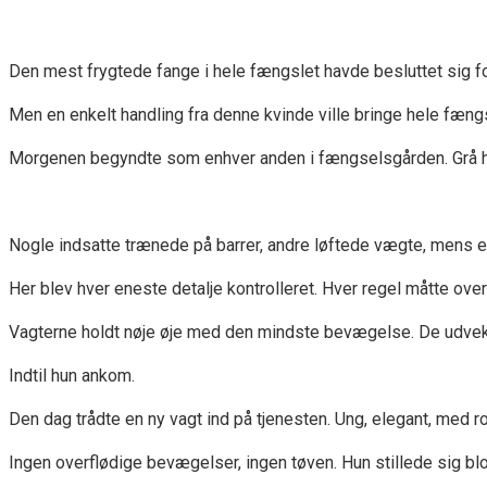
Den mest frygtede fange i hele fængslet havde besluttet sig fo
Men en enkelt handling fra denne kvinde ville bringe hele fængs
Morgenen begyndte som enhver anden i fængselsgården. Grå hi
Nogle indsatte trænede på barrer, andre løftede vægte, mens e
Her blev hver eneste detalje kontrolleret. Hver regel måtte ove
Vagterne holdt nøje øje med den mindste bevægelse. De udveksled
Indtil hun ankom.
Den dag trådte en ny vagt ind på tjenesten. Ung, elegant, med rol
Ingen overflødige bevægelser, ingen tøven. Hun stillede sig blo