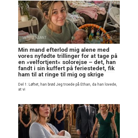
INTERESSANT
0
9
Min mand efterlod mig alene med
vores nyfødte trillinger for at tage på
en »velfortjent« solorejse – det, han
fandt i sin kuffert på feriestedet, fik
ham til at ringe til mig og skrige
Del 1: Løftet, han brød Jeg troede på Ethan, da han lovede,
at vi