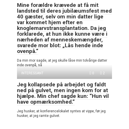
Mine forældre krævede at få mit
landsted til deres jubilæumsfest med
40 gæster, selv om min datter lige
var kommet hjem efter en
knoglemarvstransplantation. Da jeg
forklarede, at hun ikke kunne være i
nærheden af menneskemængder,
svarede mor blot: „Lås hende inde
ovenpå.“
Da min mor sagde, at jeg skulle låse min tolvårige datter
inde ovenpå, så
INTERESSANT
0
2
Jeg kollapsede på arbejdet og faldt
ned på gulvet, men ingen kom for at
hjælpe. Min chef sagde kun: “Hun vil
have opmærksomhed.”
Jeg husker, at konferencelokalet syntes at vippe, før jeg
husker, at jeg ramte gulvet.