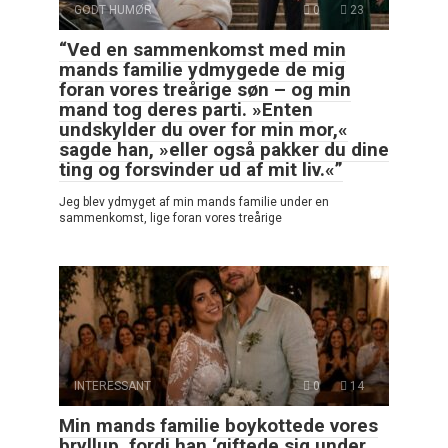
GODT HUMØR
0
23
“Ved en sammenkomst med min
mands familie ydmygede de mig
foran vores treårige søn – og min
mand tog deres parti. »Enten
undskylder du over for min mor,«
sagde han, »eller også pakker du dine
ting og forsvinder ud af mit liv.«”
Jeg blev ydmyget af min mands familie under en
sammenkomst, lige foran vores treårige
INTERESSANT
0
14
Min mands familie boykottede vores
bryllup, fordi han ‘giftede sig under