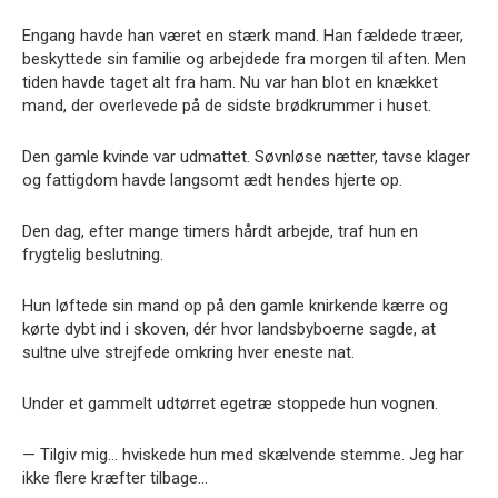
Engang havde han været en stærk mand. Han fældede træer,
beskyttede sin familie og arbejdede fra morgen til aften. Men
tiden havde taget alt fra ham. Nu var han blot en knækket
mand, der overlevede på de sidste brødkrummer i huset.
Den gamle kvinde var udmattet. Søvnløse nætter, tavse klager
og fattigdom havde langsomt ædt hendes hjerte op.
Den dag, efter mange timers hårdt arbejde, traf hun en
frygtelig beslutning.
Hun løftede sin mand op på den gamle knirkende kærre og
kørte dybt ind i skoven, dér hvor landsbyboerne sagde, at
sultne ulve strejfede omkring hver eneste nat.
Under et gammelt udtørret egetræ stoppede hun vognen.
— Tilgiv mig… hviskede hun med skælvende stemme. Jeg har
ikke flere kræfter tilbage…