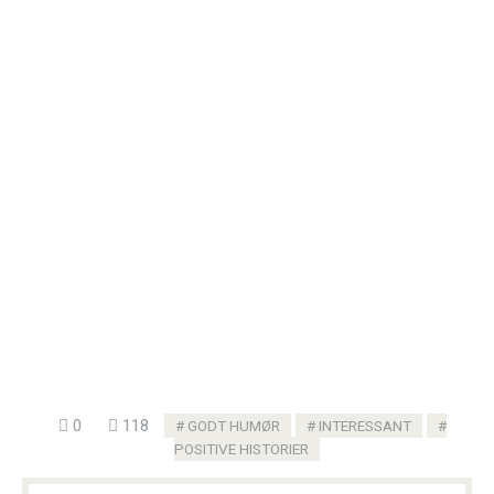
0
118
GODT HUMØR
INTERESSANT
POSITIVE HISTORIER