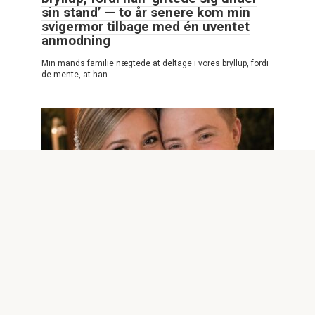
sin stand’ — to år senere kom min
svigermor tilbage med én uventet
anmodning
Min mands familie nægtede at deltage i vores bryllup, fordi
de mente, at han
POSITIVE HISTORIER
0
15
Jeg giftede mig med min bedste ven
– lige før vores femte bryllupsdag
hørte jeg ham sige: »Hun gik lige i
min fælde.«
DEL 1: TELEFONSAMTALEN Jeg troede, at jeg kom tidligt
hjem for at overraske min