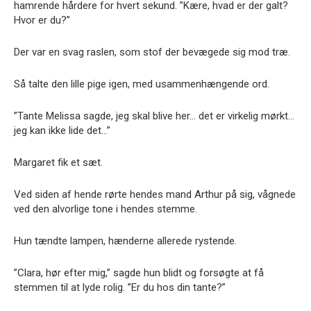
hamrende hårdere for hvert sekund. ”Kære, hvad er der galt?
Hvor er du?”
Der var en svag raslen, som stof der bevægede sig mod træ.
Så talte den lille pige igen, med usammenhængende ord.
”Tante Melissa sagde, jeg skal blive her… det er virkelig mørkt…
jeg kan ikke lide det…”
Margaret fik et sæt.
Ved siden af hende rørte hendes mand Arthur på sig, vågnede
ved den alvorlige tone i hendes stemme.
Hun tændte lampen, hænderne allerede rystende.
”Clara, hør efter mig,” sagde hun blidt og forsøgte at få
stemmen til at lyde rolig. ”Er du hos din tante?”