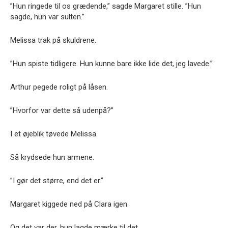
”Hun ringede til os grædende,” sagde Margaret stille. ”Hun
sagde, hun var sulten.”
Melissa trak på skuldrene.
”Hun spiste tidligere. Hun kunne bare ikke lide det, jeg lavede.”
Arthur pegede roligt på låsen.
”Hvorfor var dette så udenpå?”
I et øjeblik tøvede Melissa.
Så krydsede hun armene.
”I gør det større, end det er.”
Margaret kiggede ned på Clara igen.
Og det var der, hun lagde mærke til det.