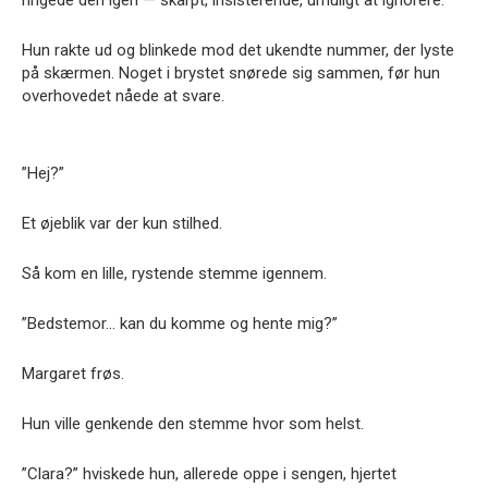
ringede den igen — skarpt, insisterende, umuligt at ignorere.
Hun rakte ud og blinkede mod det ukendte nummer, der lyste
på skærmen. Noget i brystet snørede sig sammen, før hun
overhovedet nåede at svare.
”Hej?”
Et øjeblik var der kun stilhed.
Så kom en lille, rystende stemme igennem.
”Bedstemor… kan du komme og hente mig?”
Margaret frøs.
Hun ville genkende den stemme hvor som helst.
”Clara?” hviskede hun, allerede oppe i sengen, hjertet