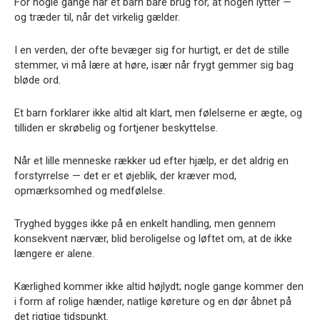
For nogle gange har et barn bare brug for, at nogen lytter —
og træder til, når det virkelig gælder.
I en verden, der ofte bevæger sig for hurtigt, er det de stille
stemmer, vi må lære at høre, især når frygt gemmer sig bag
bløde ord.
Et barn forklarer ikke altid alt klart, men følelserne er ægte, og
tilliden er skrøbelig og fortjener beskyttelse.
Når et lille menneske rækker ud efter hjælp, er det aldrig en
forstyrrelse — det er et øjeblik, der kræver mod,
opmærksomhed og medfølelse.
Tryghed bygges ikke på en enkelt handling, men gennem
konsekvent nærvær, blid beroligelse og løftet om, at de ikke
længere er alene.
Kærlighed kommer ikke altid højlydt; nogle gange kommer den
i form af rolige hænder, natlige køreture og en dør åbnet på
det rigtige tidspunkt.