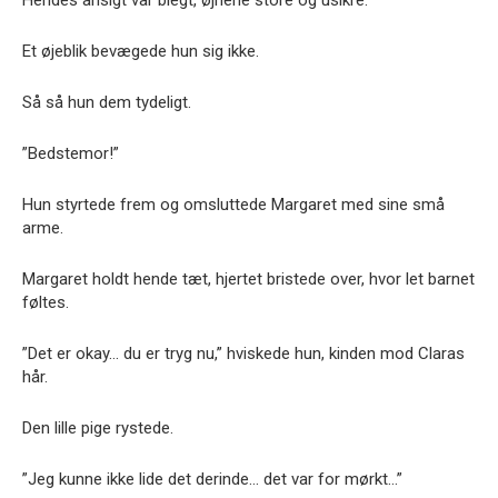
Hendes ansigt var blegt, øjnene store og usikre.
Et øjeblik bevægede hun sig ikke.
Så så hun dem tydeligt.
”Bedstemor!”
Hun styrtede frem og omsluttede Margaret med sine små
arme.
Margaret holdt hende tæt, hjertet bristede over, hvor let barnet
føltes.
”Det er okay… du er tryg nu,” hviskede hun, kinden mod Claras
hår.
Den lille pige rystede.
”Jeg kunne ikke lide det derinde… det var for mørkt…”