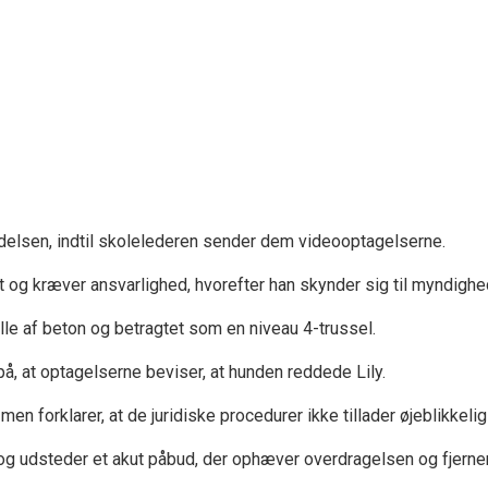
elsen, indtil skolelederen sender dem videooptagelserne.
igt og kræver ansvarlighed, hvorefter han skynder sig til myndigh
elle af beton og betragtet som en niveau 4-trussel.
å, at optagelserne beviser, at hunden reddede Lily.
 forklarer, at de juridiske procedurer ikke tillader øjeblikkeli
udsteder et akut påbud, der ophæver overdragelsen og fjerner B