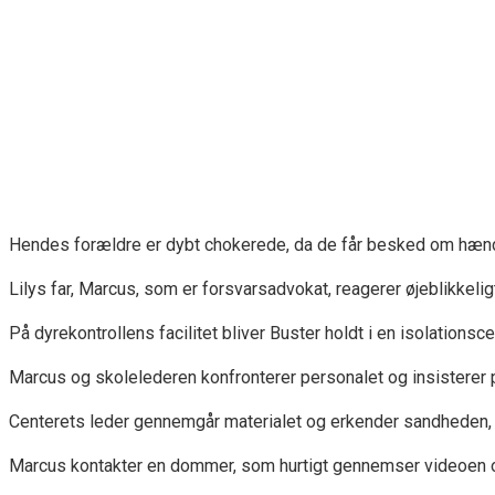
Hendes forældre er dybt chokerede, da de får besked om hænd
Lilys far, Marcus, som er forsvarsadvokat, reagerer øjeblikkel
På dyrekontrollens facilitet bliver Buster holdt i en isolationsc
Marcus og skolelederen konfronterer personalet og insisterer p
Centerets leder gennemgår materialet og erkender sandheden, men
Marcus kontakter en dommer, som hurtigt gennemser videoen og 