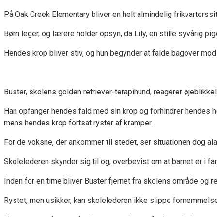
På Oak Creek Elementary bliver en helt almindelig frikvarterss
Børn leger, og lærere holder opsyn, da Lily, en stille syvårig 
Hendes krop bliver stiv, og hun begynder at falde bagover mod d
Buster, skolens golden retriever-terapihund, reagerer øjeblikkel
Han opfanger hendes fald med sin krop og forhindrer hendes hov
mens hendes krop fortsat ryster af kramper.
For de voksne, der ankommer til stedet, ser situationen dog al
Skolelederen skynder sig til og, overbevist om at barnet er i fare
Inden for en time bliver Buster fjernet fra skolens område og re
Rystet, men usikker, kan skolelederen ikke slippe fornemmelse