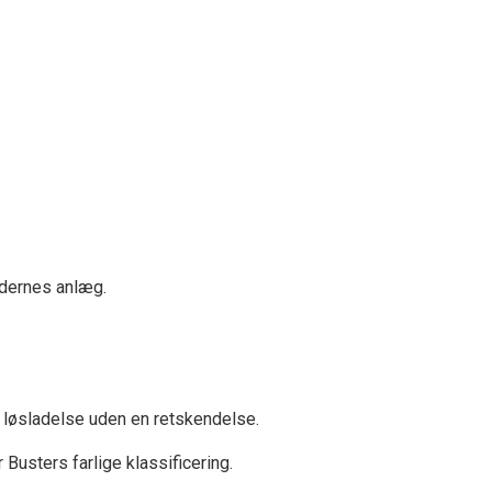
edernes anlæg.
g løsladelse uden en retskendelse.
usters farlige klassificering.