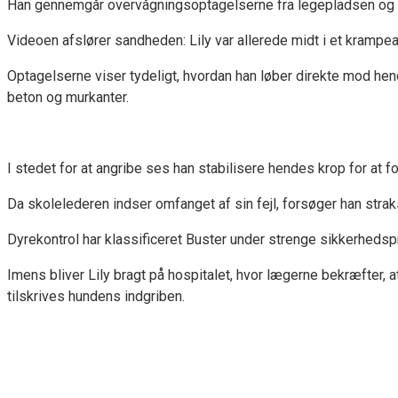
Han gennemgår overvågningsoptagelserne fra legepladsen og sp
Videoen afslører sandheden: Lily var allerede midt i et krampea
Optagelserne viser tydeligt, hvordan han løber direkte mod h
beton og murkanter.
I stedet for at angribe ses han stabilisere hendes krop for at 
Da skolelederen indser omfanget af sin fejl, forsøger han strak
Dyrekontrol har klassificeret Buster under strenge sikkerhedspr
Imens bliver Lily bragt på hospitalet, hvor lægerne bekræfter, 
tilskrives hundens indgriben.