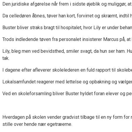
Den juridiske afgørelse når frem i sidste øjeblik og muliggør, at 
Da celledøren åbnes, tøver han kort, forvirret og skræmt, indti
Buster bliver straks bragt til hospitalet, hvor Lily er under beh
Trods indledende tøven fra personalet insisterer Marcus på, a
Lily, bleg men ved bevidsthed, smiler svagt, da hun ser ham. Hu
tak.
I dagene efter afleverer skolelederen en fuld rapport til skoleb
Lokalsamfundet reagerer med lettelse og opbakning og vælger a
Ved en skoleforsamling bliver Buster hyldet foran elever og p
Hverdagen på skolen vender gradvist tilbage til en ny form for n
stille over hende nær egetræerne.