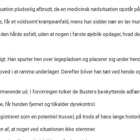
ituation pludselig afbrudt, da en medicinsk nødsituation opstår 
pige, får et voldsomt krampeanfald, mens hun sidder nær en lav mu
en hårde asfalt, uden at nogen i første øjeblik opdager, hvad der
igt. Han spurter hen over legepladsen og placerer sig under hende 
ed i at ramme underlaget. Derefter bliver han tæt ved hende og b
armerende ud. I forvirringen tolker de Busters beskyttende adfæ
, får hunden fjernet og tilkalder dyrekontrol.
gistreret som en potentiel trussel, på trods af hans lange histori
n af, at noget ved situationen ikke stemmer.