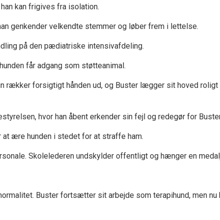
han kan frigives fra isolation.
l han genkender velkendte stemmer og løber frem i lettelse.
andling på den pædiatriske intensivafdeling.
t hunden får adgang som støtteanimal.
n rækker forsigtigt hånden ud, og Buster lægger sit hoved roligt 
estyrelsen, hvor han åbent erkender sin fejl og redegør for Buste
t ære hunden i stedet for at straffe ham.
ersonale. Skolelederen undskylder offentligt og hænger en medal
ormalitet. Buster fortsætter sit arbejde som terapihund, men nu h