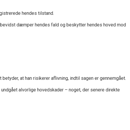
gistrerede hendes tilstand.
han bevidst dæmper hendes fald og beskytter hendes hoved mod
etyder, at han risikerer aflivning, indtil sagen er gennemgået.
st undgået alvorlige hovedskader – noget, der senere direkte