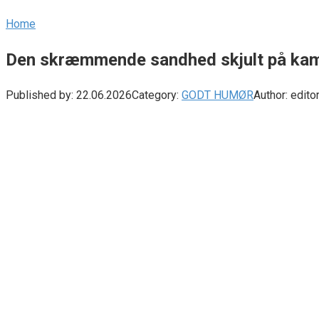
Home
Den skræmmende sandhed skjult på kam
Published by:
22.06.2026
Category:
GODT HUMØR
Author:
edito