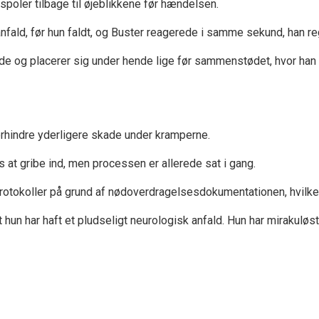
oler tilbage til øjeblikkene før hændelsen.
nfald, før hun faldt, og Buster reagerede i samme sekund, han re
ende og placerer sig under hende lige før sammenstødet, hvor 
forhindre yderligere skade under kramperne.
s at gribe ind, men processen er allerede sat i gang.
otokoller på grund af nødoverdragelsesdokumentationen, hvilket b
at hun har haft et pludseligt neurologisk anfald. Hun har mirakulø