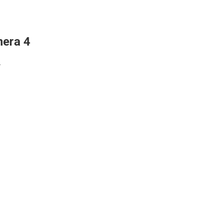
era 4
r