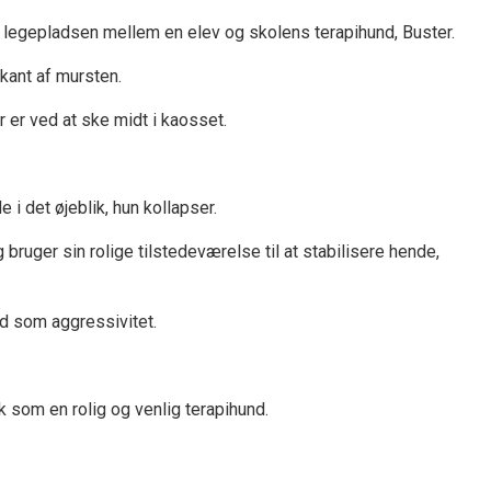
på legepladsen mellem en elev og skolens terapihund, Buster.
rkant af mursten.
 er ved at ske midt i kaosset.
i det øjeblik, hun kollapser.
ruger sin rolige tilstedeværelse til at stabilisere hende,
rd som aggressivitet.
k som en rolig og venlig terapihund.