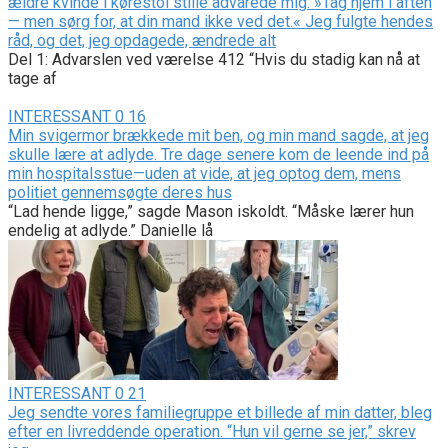
ældre kvinde i kørestol stille advarede mig: »Tag hjem i aften
— men sørg for, at din mand ikke ved det.« Jeg fulgte hendes
råd, og det, jeg opdagede, ændrede alt
Del 1: Advarslen ved værelse 412 “Hvis du stadig kan nå at
tage af
INTERESSANT
0
16
Min svigermor brækkede mit ben, og min mand sagde, at jeg
skulle lære at adlyde. Tre dage senere kom de leende ind på
min hospitalsstue—uden at vide, at jeg optog dem, mens
politiet gennemsøgte deres hus
“Lad hende ligge,” sagde Mason iskoldt. “Måske lærer hun
endelig at adlyde.” Danielle lå
INTERESSANT
0
21
Jeg sendte vores familiegruppe et billede af min datter, bleg
efter en livreddende operation. “Hun vil gerne se jer,” skrev