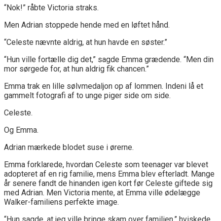
“Nok!” råbte Victoria straks.
Men Adrian stoppede hende med en løftet hånd.
“Celeste nævnte aldrig, at hun havde en søster.”
“Hun ville fortælle dig det,” sagde Emma grædende. “Men din
mor sørgede for, at hun aldrig fik chancen.”
Emma trak en lille sølvmedaljon op af lommen. Indeni lå et
gammelt fotografi af to unge piger side om side.
Celeste.
Og Emma.
Adrian mærkede blodet suse i ørerne.
Emma forklarede, hvordan Celeste som teenager var blevet
adopteret af en rig familie, mens Emma blev efterladt. Mange
år senere fandt de hinanden igen kort før Celeste giftede sig
med Adrian. Men Victoria mente, at Emma ville ødelægge
Walker-familiens perfekte image.
“Hun sagde, at jeg ville bringe skam over familien,” hviskede