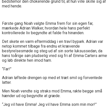
bedstemor den chokerende grund til, at hun ville skille sig af
med hende.
Første gang Noah valgte Emma frem for sin egen far,
mærkede Adrian Walker, hvordan hele hans perfekt
kontrollerede liv begyndte at falde fra hinanden.
Det skete en varm eftermiddag i en travl bypark. Adrian var
netop kommet tilbage fra endnu et krævende
bestyrelsesmøde og steg ud af sin sorte luksussedan, da
hans toårige søn pludselig vred sig fri af Emma Carters arme
og løb direkte hen imod ham.
“Far!”
Adrian løftede drengen op med et træt smil og forventede
latter.
Men Noah vendte sig straks mod Emma, rakte begge små
hænder ud og begyndte at græde.
“Jeg vil have Emma! Jeg vil have Emma som min mor!”