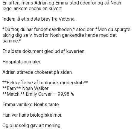
En aften, mens Adrian og Emma stod udenfor og så Noah
lege, ankom endnu en kuvert.
Indeni lå et sidste brev fra Victoria.
*Du tror, du har fundet sandheden,* stod der. *Men du spurgte
aldrig dig selv, hvorfor Noah genkendte hende med det
samme.*
Et sidste dokument gled ud af kuverten.
Hospitalsjournaler.
Adrian stirrede chokeret på siden.
**Bekræftelse af biologisk moderskab**
**Barn:** Noah Walker
**Match:** Emily Carver — 99,98 %
Emma var ikke Noahs tante.
Hun var hans biologiske mor.
Og pludselig gav alt mening.