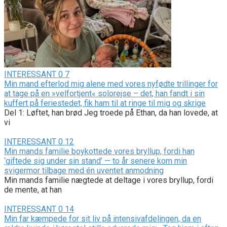
INTERESSANT
0
7
Min mand efterlod mig alene med vores nyfødte trillinger for
at tage på en »velfortjent« solorejse – det, han fandt i sin
kuffert på feriestedet, fik ham til at ringe til mig og skrige
Del 1: Løftet, han brød Jeg troede på Ethan, da han lovede, at
vi
INTERESSANT
0
12
Min mands familie boykottede vores bryllup, fordi han
‘giftede sig under sin stand’ — to år senere kom min
svigermor tilbage med én uventet anmodning
Min mands familie nægtede at deltage i vores bryllup, fordi
de mente, at han
INTERESSANT
0
14
Min far kæmpede for sit liv på intensivafdelingen, da en