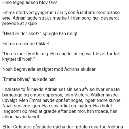
Hele legepladsen blev tavs.
Emma stod ved gyngerne i sin lyseblå uniform med blanke
øjne. Adrian lagde straks mærke til den sorg, hun desperat
prøvede at skjule.
“Hvad er der sket?” spurgte han roligt.
Emma sænkede blikket.
“Deres mor fyrede mig. Hun sagde, at jeg var blevet for tæt
knyttet til Noah.”
Noah begravede ansigtet mod Adrians skulder.
“Emma bliver,” hulkede han.
I næsten to år havde Adrian set sin søn afvise hver eneste
barnepige og omsorgsperson, som Victoria Walker havde
udvalgt. Men Emma havde opnået noget, ingen andre kunne.
Noah smilede igen. Han sov roligt om natten. Han holdt
langsomt op med at græde efter den mor, han troede, han
aldrig havde kendt.
Efter Celestes påståede død under fødslen overtog Victoria