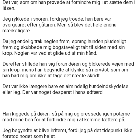
Det var, som om han prøvede at forhindre mig i at sætte dem i
låsen.
Jeg rykkede i snoren, fordi jeg troede, han bare var
overgearet efter gåturen. Men så blev det hele endnu
mærkeligere.
Da jeg endelig trak nøglen frem, sprang hunden pludseligt
frem og skubbede mig bogstaveligt talt til siden med sin
krop. Nøglen var ved at glide ud af min hånd.
Derefter stillede han sig foran døren og blokerede vejen med
sin krop, mens han begyndte at klynke så nervøst, som om
han bad mig om ikke at tage det næste skridt.
Det var ikke længere bare en almindelig hundeindskydelse
eller leg. Der var noget desperat i hans adfærd.
Han kiggede på døren, så på mig og pressede igen poterne
mod mine ben for at forhindre mig i at komme tættere på.
Jeg begyndte at blive irriteret, fordi jeg på det tidspunkt ikke
forstod noget som helst.