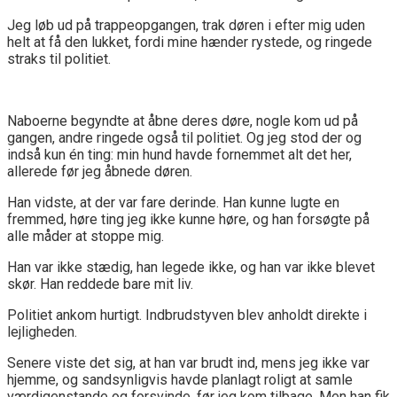
Jeg løb ud på trappeopgangen, trak døren i efter mig uden
helt at få den lukket, fordi mine hænder rystede, og ringede
straks til politiet.
Naboerne begyndte at åbne deres døre, nogle kom ud på
gangen, andre ringede også til politiet. Og jeg stod der og
indså kun én ting: min hund havde fornemmet alt det her,
allerede før jeg åbnede døren.
Han vidste, at der var fare derinde. Han kunne lugte en
fremmed, høre ting jeg ikke kunne høre, og han forsøgte på
alle måder at stoppe mig.
Han var ikke stædig, han legede ikke, og han var ikke blevet
skør. Han reddede bare mit liv.
Politiet ankom hurtigt. Indbrudstyven blev anholdt direkte i
lejligheden.
Senere viste det sig, at han var brudt ind, mens jeg ikke var
hjemme, og sandsynligvis havde planlagt roligt at samle
værdigenstande og forsvinde, før jeg kom tilbage. Men han fik