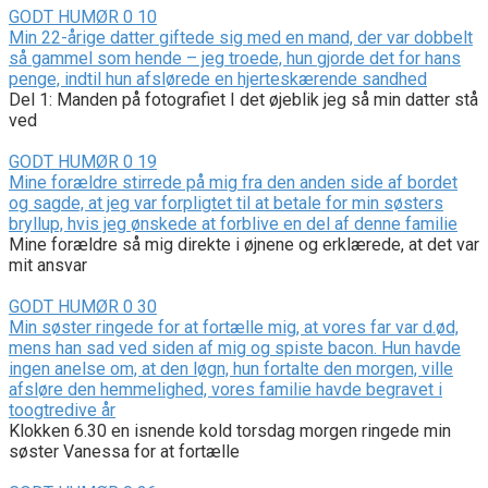
GODT HUMØR
0
10
Min 22-årige datter giftede sig med en mand, der var dobbelt
så gammel som hende – jeg troede, hun gjorde det for hans
penge, indtil hun afslørede en hjerteskærende sandhed
Del 1: Manden på fotografiet I det øjeblik jeg så min datter stå
ved
GODT HUMØR
0
19
Mine forældre stirrede på mig fra den anden side af bordet
og sagde, at jeg var forpligtet til at betale for min søsters
bryllup, hvis jeg ønskede at forblive en del af denne familie
Mine forældre så mig direkte i øjnene og erklærede, at det var
mit ansvar
GODT HUMØR
0
30
Min søster ringede for at fortælle mig, at vores far var d.ød,
mens han sad ved siden af mig og spiste bacon. Hun havde
ingen anelse om, at den løgn, hun fortalte den morgen, ville
afsløre den hemmelighed, vores familie havde begravet i
toogtredive år
Klokken 6.30 en isnende kold torsdag morgen ringede min
søster Vanessa for at fortælle