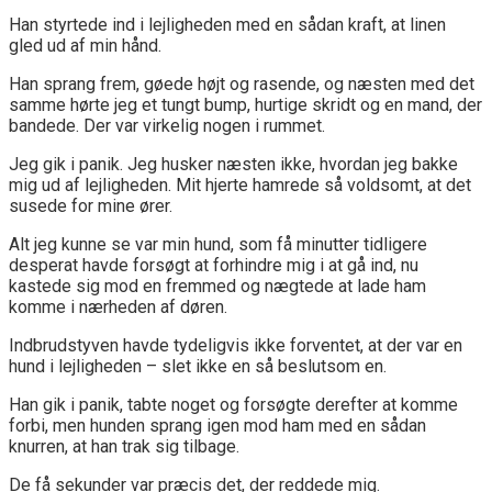
Han styrtede ind i lejligheden med en sådan kraft, at linen
gled ud af min hånd.
Han sprang frem, gøede højt og rasende, og næsten med det
samme hørte jeg et tungt bump, hurtige skridt og en mand, der
bandede. Der var virkelig nogen i rummet.
Jeg gik i panik. Jeg husker næsten ikke, hvordan jeg bakke
mig ud af lejligheden. Mit hjerte hamrede så voldsomt, at det
susede for mine ører.
Alt jeg kunne se var min hund, som få minutter tidligere
desperat havde forsøgt at forhindre mig i at gå ind, nu
kastede sig mod en fremmed og nægtede at lade ham
komme i nærheden af døren.
Indbrudstyven havde tydeligvis ikke forventet, at der var en
hund i lejligheden – slet ikke en så beslutsom en.
Han gik i panik, tabte noget og forsøgte derefter at komme
forbi, men hunden sprang igen mod ham med en sådan
knurren, at han trak sig tilbage.
De få sekunder var præcis det, der reddede mig.