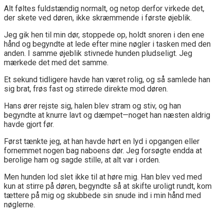
Alt føltes fuldstændig normalt, og netop derfor virkede det,
der skete ved døren, ikke skræmmende i første øjeblik.
Jeg gik hen til min dør, stoppede op, holdt snoren i den ene
hånd og begyndte at lede efter mine nøgler i tasken med den
anden. I samme øjeblik stivnede hunden pludseligt. Jeg
mærkede det med det samme.
Et sekund tidligere havde han været rolig, og så samlede han
sig brat, frøs fast og stirrede direkte mod døren.
Hans ører rejste sig, halen blev stram og stiv, og han
begyndte at knurre lavt og dæmpet—noget han næsten aldrig
havde gjort før.
Først tænkte jeg, at han havde hørt en lyd i opgangen eller
fornemmet nogen bag naboens dør. Jeg forsøgte endda at
berolige ham og sagde stille, at alt var i orden.
Men hunden lod slet ikke til at høre mig. Han blev ved med
kun at stirre på døren, begyndte så at skifte uroligt rundt, kom
tættere på mig og skubbede sin snude ind i min hånd med
nøglerne.