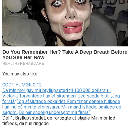
You may also like
GODT HUMØR
0
12
Da min mor gav mit bryllupssted til 100.000 dollars til
Victoria, forventede hun et skænderi. Jeg sagde blot: „Jeg
forstår,“ og afsluttede opkaldet. Fem timer senere hulkede
hun ind på min telefonsvarer. Min mand lyttede, smilede og
sagde: „De har endelig undersøgt mit firma.“
Del 1: Bryllupsstedet, de forsøgte at stjæle Min mor lød
tilfreds, da hun ringede.