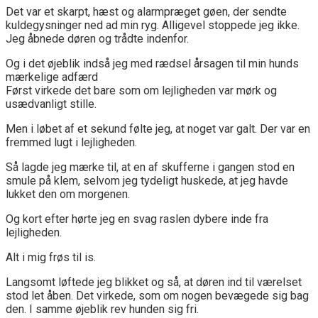
Det var et skarpt, hæst og alarmpræget gøen, der sendte
kuldegysninger ned ad min ryg. Alligevel stoppede jeg ikke.
Jeg åbnede døren og trådte indenfor.
Og i det øjeblik indså jeg med rædsel årsagen til min hunds
mærkelige adfærd
Først virkede det bare som om lejligheden var mørk og
usædvanligt stille.
Men i løbet af et sekund følte jeg, at noget var galt. Der var en
fremmed lugt i lejligheden.
Så lagde jeg mærke til, at en af skufferne i gangen stod en
smule på klem, selvom jeg tydeligt huskede, at jeg havde
lukket den om morgenen.
Og kort efter hørte jeg en svag raslen dybere inde fra
lejligheden.
Alt i mig frøs til is.
Langsomt løftede jeg blikket og så, at døren ind til værelset
stod let åben. Det virkede, som om nogen bevægede sig bag
den. I samme øjeblik rev hunden sig fri.